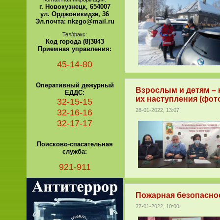
г. Новокузнецк, 654007
ул. Орджоникидзе, 36
Эл.почта: nkzgo@mail.ru
Тел/факс:
Код города (8)3843
Приемная управления:
45-14-80
Оперативный дежурный
Взрослым и детям – 
ЕДДС:
их наступления (фот
32-15-15
32-16-16
28-01-2022, 13:07;
32-17-17
Поисково-спасательная
служба:
921-911
Пожарная безопаснос
27-01-2022, 10:00;