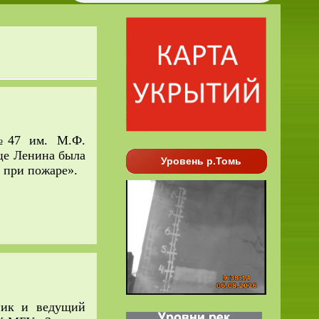
№47 им. М.Ф.
це Ленина была
Уровень р.Томь
 при пожаре».
ник и ведущий