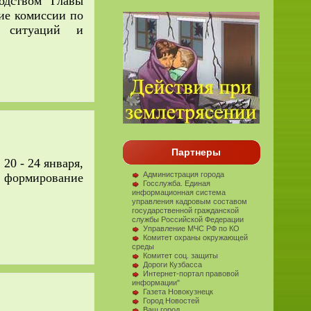
одством Главы
ние комиссии по
х ситуаций и
Партнеры
0 - 24 января,
Администрация города
 формирование
Госслужба. Единая
информационная система
управления кадровым составом
государственной гражданской
службы Российской Федерации
Управление МЧС РФ по КО
Комитет охраны окружающей
среды
Комитет соц. защиты
Дороги Кузбасса
Интернет-портал правовой
информации"
Газета Новокузнецк
Город Новостей
Ваш город