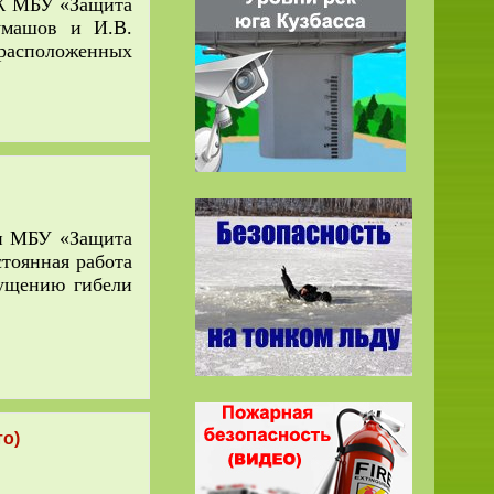
БЖ МБУ «Защита
умашов и И.В.
 расположенных
ми МБУ «Защита
стоянная работа
пущению гибели
то)