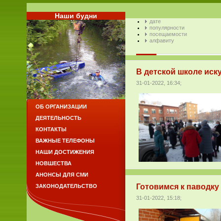
Наши будни
дате
популярности
посещаемости
алфавиту
В детской школе иск
31-01-2022, 16:34;
ОБ ОРГАНИЗАЦИИ
ДЕЯТЕЛЬНОСТЬ
КОНТАКТЫ
ВАЖНЫЕ ТЕЛЕФОНЫ
НАШИ ДОСТИЖЕНИЯ
НОВШЕСТВА
АНОНСЫ ДЛЯ СМИ
Готовимся к паводку 
ЗАКОНОДАТЕЛЬСТВО
31-01-2022, 15:18;