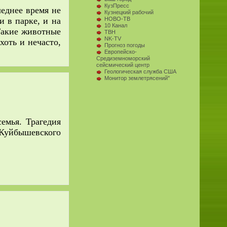
КузПресс
днее время не
Кузнецкий рабочий
НОВО-ТВ
и в парке, и на
10 Канал
 Такие животные
ТВН
NK-TV
хоть и нечасто,
Прогноз погоды
Европейско-
Средиземноморский
сейсмический центр
Геологическая служба США
Монитор землетрясений"
мья. Трагедия
Куйбышевского