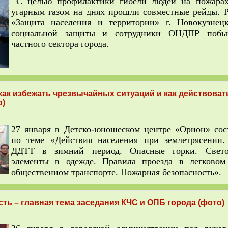
С целью профилактики гибели людей на пожарах
угарным газом на днях прошли совместные рейды.
«Защита населения и территории» г. Новокузнецк
социальной защиты и сотрудники ОНДПР побы
частного сектора города.
как избежать чрезвычайных ситуаций и как действоват
о)
27 января в Детско-юношеском центре «Орион» сос
по теме «Действия населения при землетрясении.
ДДТТ в зимний период. Опасные горки. Свето
элементы в одежде. Правила проезда в легковом
общественном транспорте. Пожарная безопасность».
ть – главная тема заседания КЧС и ОПБ города (фото)