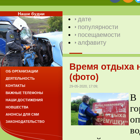
Наши будни
дате
популярности
посещаемости
алфавиту
Время отдыха 
ОБ ОРГАНИЗАЦИИ
(фото)
ДЕЯТЕЛЬНОСТЬ
КОНТАКТЫ
29-05-2020, 17:09;
ВАЖНЫЕ ТЕЛЕФОНЫ
В
НАШИ ДОСТИЖЕНИЯ
г
НОВШЕСТВА
АНОНСЫ ДЛЯ СМИ
оп
ЗАКОНОДАТЕЛЬСТВО
в