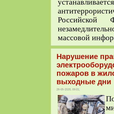
устанавлива
антитеррорис
Российской Ф
незамедлитель
массовой инфор
Нарушение пра
электрооборудо
пожаров в жил
выходные дни
26-05-2020, 09:01;
П
м