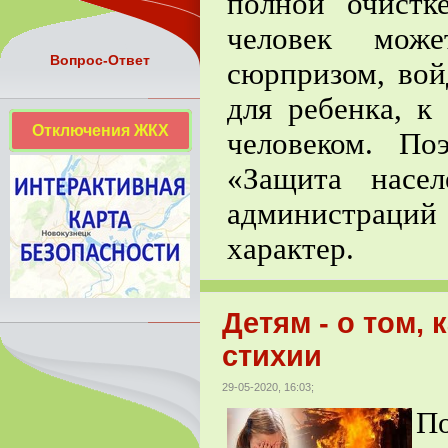
полной очистк
человек може
Вопрос-Ответ
сюрпризом, вой
для ребенка, к
Отключения ЖКХ
человеком. П
«Защита насе
администраци
характер.
Детям - о том, 
стихии
29-05-2020, 16:03;
П