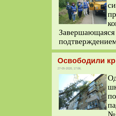
с
п
к
Завершающаяся
подтверждением
Освободили кр
27-05-2020, 17:06;
О
ш
п
па
№