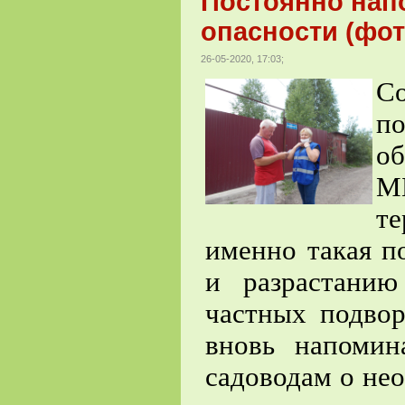
Постоянно нап
опасности (фот
26-05-2020, 17:03;
С
п
о
М
те
именно такая п
и разрастани
частных подвор
вновь напомин
садоводам о не