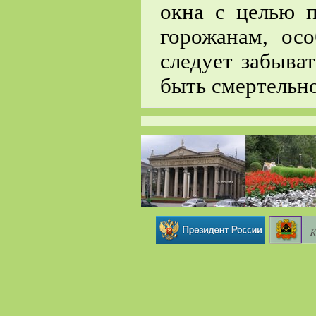
окна с целью 
горожанам, осо
следует забыва
быть смертельно