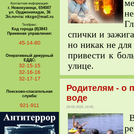
ме
Контактная информация:
г. Новокузнецк, 654007
н
ул. Орджоникидзе, 36
Эл.почта: nkzgo@mail.ru
Г
Тел/факс:
Код города (8)3843
спички и зажига
Приемная управления:
45-14-80
но никак не для
привести к бол
Оперативный дежурный
ЕДДС:
улице.
32-15-15
32-16-16
32-17-17
Родителям - о 
Поисково-спасательная
воде
служба:
921-911
29-05-2020, 14:45;
В 
ре