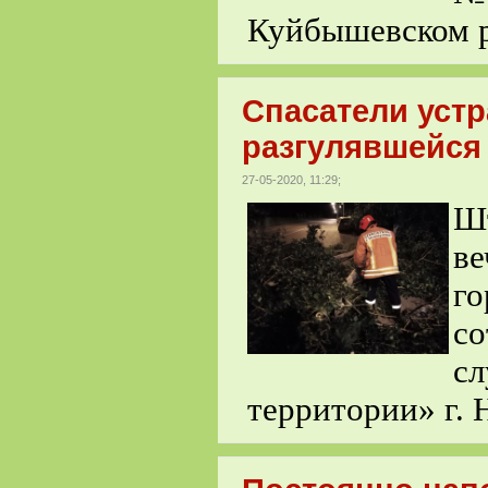
Куйбышевском р
Спасатели уст
разгулявшейся 
27-05-2020, 11:29;
Шт
ве
г
со
с
территории» г. 