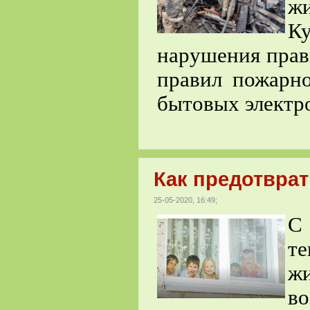
ж
К
нарушения прав
правил пожарно
бытовых электр
Как предотврат
25-05-2020, 16:49;
С 
т
ж
во