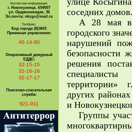
улице Косыгина
Контактная информация:
г. Новокузнецк, 654007
соседних домов
ул. Орджоникидзе, 36
Эл.почта: nkzgo@mail.ru
А 28 мая в р
Тел/факс:
Код города (8)3843
городского зна
Приемная управления:
нарушений пож
45-14-80
безопасности ж
Оперативный дежурный
ЕДДС:
решения поста
32-15-15
32-16-16
специалисты
32-17-17
территории» 
Поисково-спасательная
других районах
служба:
и Новокузнецког
921-911
Группы участн
многоквартирны