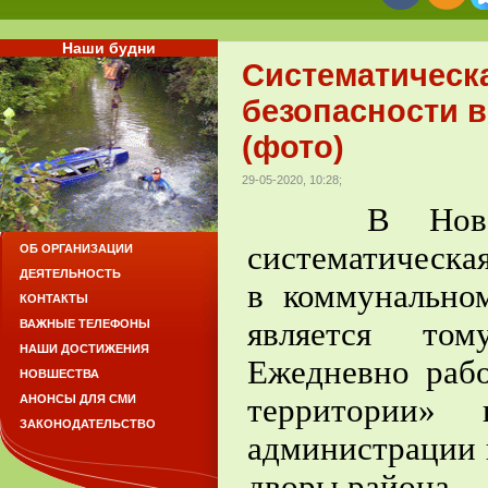
Наши будни
Систематическ
безопасности 
(фото)
29-05-2020, 10:28;
В Новоильи
систематическа
ОБ ОРГАНИЗАЦИИ
ДЕЯТЕЛЬНОСТЬ
в коммунально
КОНТАКТЫ
является том
ВАЖНЫЕ ТЕЛЕФОНЫ
НАШИ ДОСТИЖЕНИЯ
Ежедневно раб
НОВШЕСТВА
территории» 
АНОНСЫ ДЛЯ СМИ
ЗАКОНОДАТЕЛЬСТВО
администрации 
дворы района.