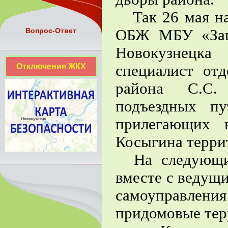
Так 26 мая на
ОБЖ МБУ «Защи
Вопрос-Ответ
Новокузнецка
Отключения ЖКХ
специалист от
района С.С.
подъездных п
прилегающих 
Косыгина терри
На следующий
вместе с ведущ
самоуправлен
придомовые тер