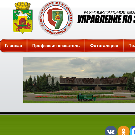
Защита
Главная
Профессия спасатель
Фотогалерея
По