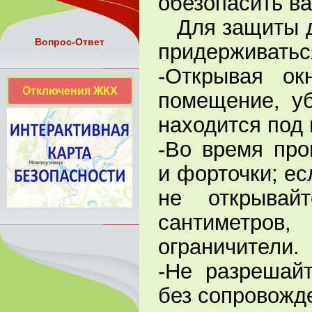
обезопасить ва
Для защиты де
Вопрос-Ответ
придерживатьс
-Открывая ок
Отключения ЖКХ
помещение, уб
находится под
-Во время про
и форточки; ес
не открыва
сантиметров
ограничители.
-Не разрешай
без сопровожд