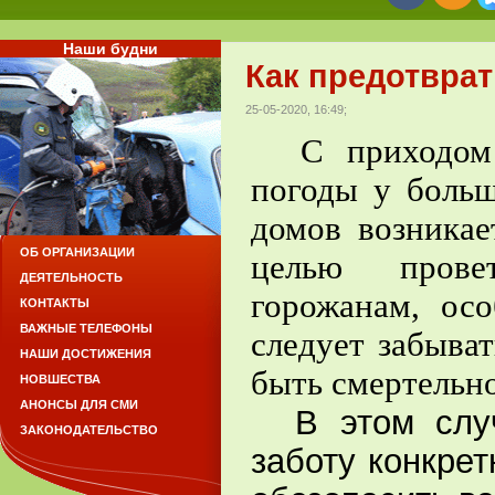
Наши будни
Как предотврат
25-05-2020, 16:49;
С приходом
погоды у боль
домов возникае
ОБ ОРГАНИЗАЦИИ
целью прове
ДЕЯТЕЛЬНОСТЬ
горожанам, осо
КОНТАКТЫ
ВАЖНЫЕ ТЕЛЕФОНЫ
следует забыва
НАШИ ДОСТИЖЕНИЯ
быть смертельно
НОВШЕСТВА
АНОНСЫ ДЛЯ СМИ
В этом случа
ЗАКОНОДАТЕЛЬСТВО
заботу конкре