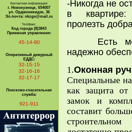
-Никогда не ос
Контактная информация:
г. Новокузнецк, 654007
в квартире
ул. Орджоникидзе, 36
Эл.почта: nkzgo@mail.ru
пролезть добра
Тел/факс:
Код города (8)3843
Приемная управления:
Есть механ
45-14-80
надежно обесп
Оперативный дежурный
ЕДДС:
32-15-15
Оконная руч
1.
32-16-16
32-17-17
Специальные на
как защита от
Поисково-спасательная
служба:
замок и комп
921-911
составит больш
строительном
достаточно прос