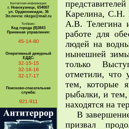
представителе
Контактная информация:
г. Новокузнецк, 654007
Карелина, С.Н. 
ул. Орджоникидзе, 36
Эл.почта: nkzgo@mail.ru
А.В. Телегина 
Тел/факс:
Код города (8)3843
работе для обе
Приемная управления:
45-14-80
людей на водны
нынешней зимы
Оперативный дежурный
ЕДДС:
только Высту
32-15-15
32-16-16
отметили, что 
32-17-17
тем, которые 
Поисково-спасательная
рыбалки, и тем,
служба:
921-911
находятся на те
В завершение 
призвал прод