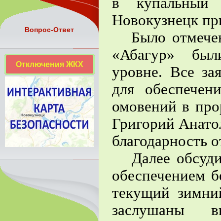
в купальный 
Новокузнецк пр
Вопрос-Ответ
Было отмечено
«Абагур» был
Отключения ЖКХ
уровне. Все за
для обеспечен
омовений в про
Григорий Анато
благодарность о
Далее обсудил
обеспечением б
текущий зимни
заслушаны в