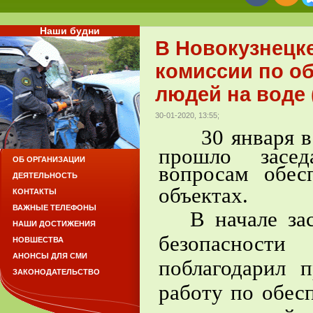
Наши будни
В Новокузнецк
комиссии по о
людей на воде 
30-01-2020, 13:55;
30 января в м
прошло засед
ОБ ОРГАНИЗАЦИИ
вопросам обес
ДЕЯТЕЛЬНОСТЬ
объектах.
КОНТАКТЫ
ВАЖНЫЕ ТЕЛЕФОНЫ
В начале за
НАШИ ДОСТИЖЕНИЯ
безопасност
НОВШЕСТВА
АНОНСЫ ДЛЯ СМИ
поблагодарил 
ЗАКОНОДАТЕЛЬСТВО
работу по обес