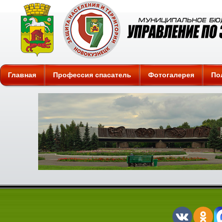
Защита
Главная
Профессия спасатель
Фотогалерея
По