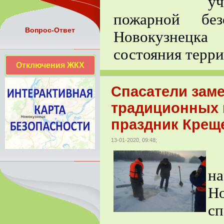
уч
пожарной без
Вопрос-Ответ
Новокузнецк
состояния терри
Отключения ЖКХ
Спасатели зам
традиционных м
праздник Крещ
13-01-2020, 09:48;
Р
н
Но
сп