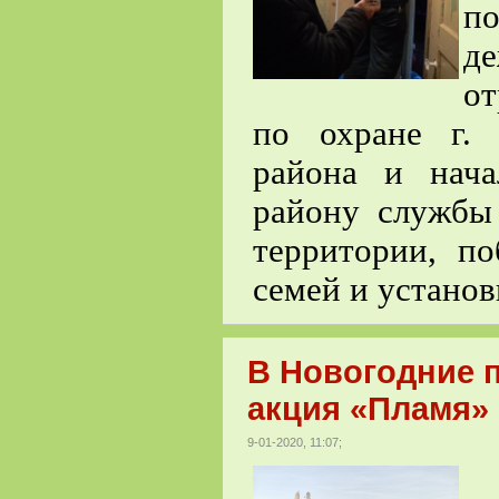
по
де
от
по охране г. 
района и нача
району служб
территории, п
семей и устано
В Новогодние 
акция «Пламя» 
9-01-2020, 11:07;
Н