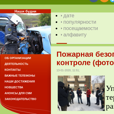
Наши будни
дате
популярности
посещаемости
алфавиту
Пожарная безоп
ОБ ОРГАНИЗАЦИИ
контроле (фото
ДЕЯТЕЛЬНОСТЬ
КОНТАКТЫ
13-01-2020, 11:51;
ВАЖНЫЕ ТЕЛЕФОНЫ
Н
НАШИ ДОСТИЖЕНИЯ
Уп
НОВШЕСТВА
АНОНСЫ ДЛЯ СМИ
те
ЗАКОНОДАТЕЛЬСТВО
р