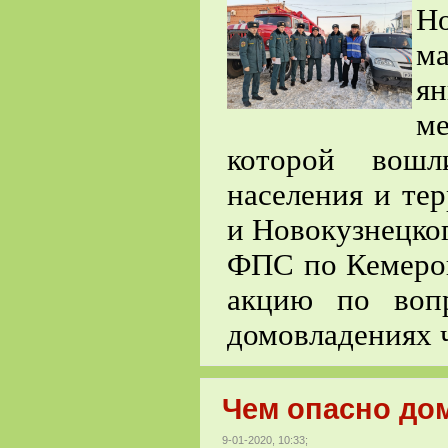
Н
м
я
ме
которой вош
населения и те
и Новокузнецко
ФПС по Кемеров
акцию по воп
домовладениях ч
Чем опасно до
9-01-2020, 10:33;