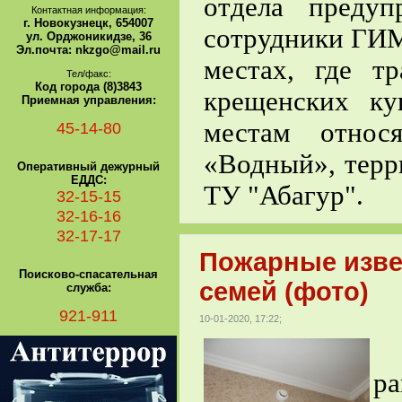
отдела преду
Контактная информация:
г. Новокузнецк, 654007
сотрудники ГИМ
ул. Орджоникидзе, 36
Эл.почта: nkzgo@mail.ru
местах, где т
Тел/факс:
Код города (8)3843
крещенских ку
Приемная управления:
местам относ
45-14-80
«Водный», терр
Оперативный дежурный
ЕДДС:
ТУ "Абагур".
32-15-15
32-16-16
32-17-17
Пожарные изве
Поисково-спасательная
семей (фото)
служба:
921-911
10-01-2020, 17:22;
С
р