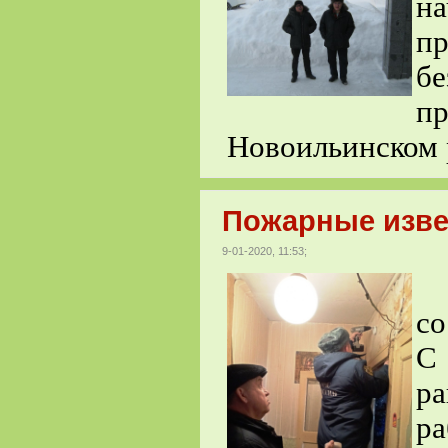
н
п
бе
пр
Новоильинском 
Пожарные изве
9-01-2020, 11:53;
6
со
С
ра
р