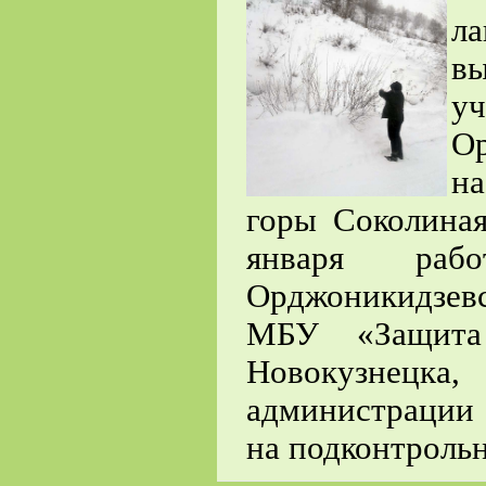
л
в
у
Ор
н
горы Соколина
января ра
Орджоникидзев
МБУ «Защита 
Новокузнецк
администрации
на подконтрольн