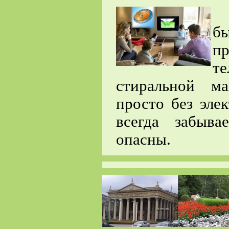
М
б
п
т
стиральной м
просто без эле
всегда забыв
опасны.