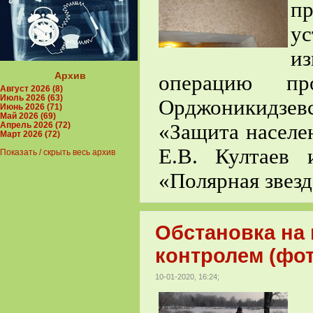
пр
у
из
Архив
операцию пр
Август 2026 (8)
Июль 2026 (63)
Орджоникидзе
Июнь 2026 (71)
Май 2026 (69)
«Защита населе
Апрель 2026 (72)
Март 2026 (72)
Е.В. Култаев
Показать / скрыть весь архив
«Полярная звезд
Обстановка на
контролем (фот
10-01-2020, 16:24;
П