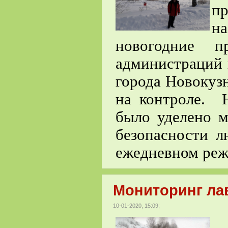
пр
н
новогодние п
администраций 
города Новокуз
на контроле. Н
было уделено м
безопасности л
ежедневном реж
Мониторинг ла
10-01-2020, 15:09;
В