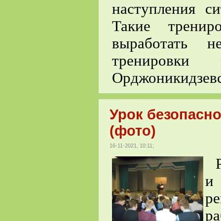
наступления си
Такие тренир
выработать н
тренировки
Орджоникидзевс
Урок безопасно
(фото)
16-11-2021, 10:11;
и
ре
р