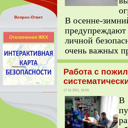
в
ог
Вопрос-Ответ
В осенне-зимни
предупреждаю
Отключения ЖКХ
личной безопас
очень важных пр
Работа с пожи
систематически
17-11-2021, 16:03;
В
п
р