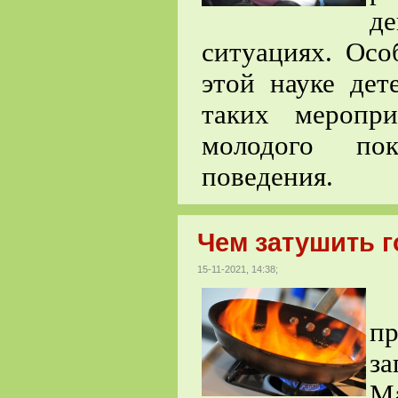
д
ситуациях. Осо
этой науке дет
таких меропр
молодого пок
поведения.
Чем затушить 
15-11-2021, 14:38;
О
п
з
М