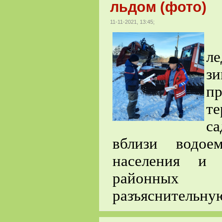
льдом (фото)
11-11-2021, 13:45;
П
ле
з
п
т
с
вблизи водое
населения и 
районных 
разъяснительну