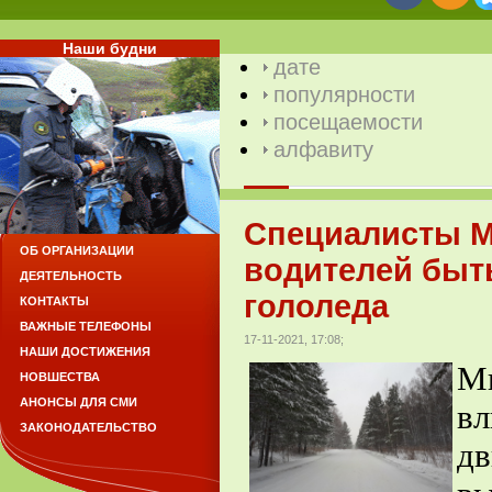
Наши будни
дате
популярности
посещаемости
алфавиту
Специалисты М
ОБ ОРГАНИЗАЦИИ
водителей быт
ДЕЯТЕЛЬНОСТЬ
гололеда
КОНТАКТЫ
ВАЖНЫЕ ТЕЛЕФОНЫ
17-11-2021, 17:08;
НАШИ ДОСТИЖЕНИЯ
Ми
НОВШЕСТВА
АНОНСЫ ДЛЯ СМИ
вл
ЗАКОНОДАТЕЛЬСТВО
д