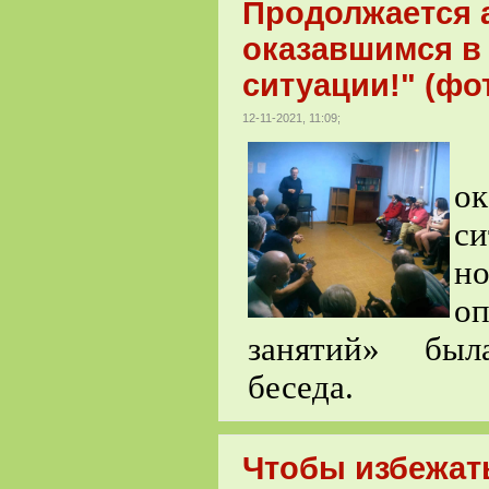
Продолжается 
оказавшимся в
ситуации!" (фо
12-11-2021, 11:09;
В
о
си
н
оп
занятий
»
была 
беседа.
Чтобы избежать