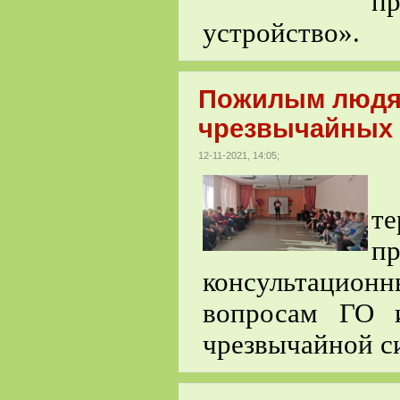
п
устройство».
Пожилым людям
чрезвычайных 
12-11-2021, 14:05;
М
т
п
консультационн
вопросам ГО 
чрезвычайной с