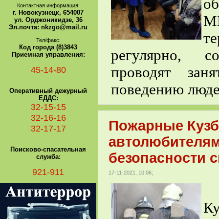
об
Контактная информация:
г. Новокузнецк, 654007
М
ул. Орджоникидзе, 36
Эл.почта: nkzgo@mail.ru
т
Тел/факс:
Код города (8)3843
регулярно, с
Приемная управления:
проводят зан
45-14-80
поведению люде
Оперативный дежурный
ЕДДС:
32-15-15
32-16-16
Пожарные Кузб
32-17-17
автолюбителям
Поисково-спасательная
безопасности 
служба:
921-911
17-11-2021, 10:06;
П
К