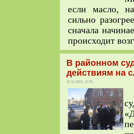
если масло, н
сильно разогрее
сначала начинае
происходит возг
В районном су
действиям на с
15-11-2021, 11:25;
В
с
«Д
п