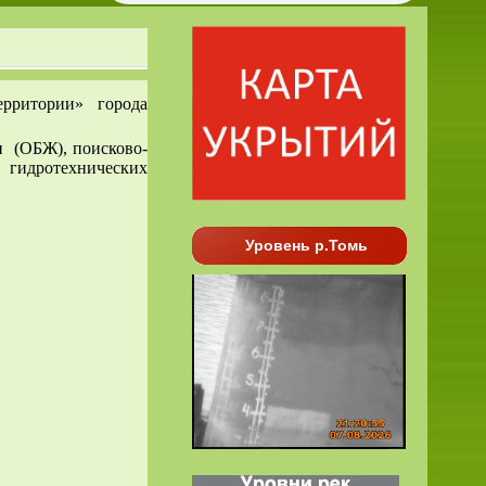
рритории» города
и (ОБЖ), поисково-
 гидротехнических
Уровень р.Томь