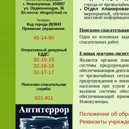
г. Новокузнецк, 654007
города от чрезвычайн
ул. Орджоникидзе, 36
Отдел планирова
Эл.почта: nkzgo@mail.ru
мероприятий, обучени
массовой информации
Тел/факс:
Код города (8)3843
Приемная управления:
Поисково-спасательная
Одна из основных зада
45-14-80
спасательных работ.
Оперативный дежурный
Единая дежурно-диспе
ЕДДС:
32-15-15
Является органом пов
32-16-16
системы предупрежде
обеспечивающим деятель
32-17-17
от чрезвычайных ситуа
предупреждения и ликв
Поисково-спасательная
населения при угрозе
служба:
вызовов системы обес
обеспечивающий прием
921-911
Новокузнецка.
Положение об обра
Реквизиты учрежде