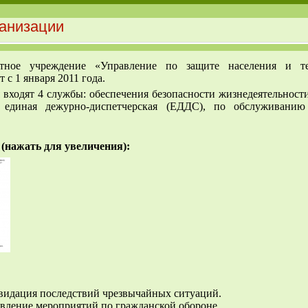
ганизации
тное учреждение «Управление по защите населения и те
 с 1 января 2011 года.
 входят 4 службы: обеспечения безопасности жизнедеятельност
 единая дежурно-диспетчерская (ЕДДС), по обслуживанию
(нажать для увеличения):
видация последствий чрезвычайных ситуаций.
твление мероприятий по гражданской обороне.