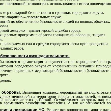
нии постоянной готовности к использованию систем оповещени
х мер пожарной безопасности в границах городского округа.
сти аварийно – спасательных служб.
иятий по обеспечению безопасности людей на водных объектах
овья.
диной дежурно – диспетчерской службы города.
ция целевых программ в области гражданской обороны, защиты
и.
 привлекаемых сил и средств городского звена при проведении
ельных работ.
 безопасности жизнедеятельности
бы является организация и осуществление мероприятий по гр
ритории городского округа от чрезвычайных ситуаций природн
спечение первичных мер пожарной безопасности и безопасности
круга.
тделов:
й обороны.
Выполняет комплекс мероприятий по подготовке к
урных ценностей на территории города от опасностей, возни
и вследствие этих действий. Осуществляет контроль над со
в временного размещение населения. А так же занимается в
ния и ликвидации ЧС.
Решает ряд вопросов по защите насе