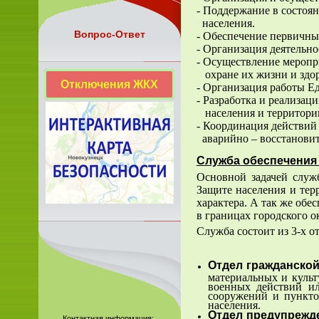
- Поддержание в состоя
населения.
Вопрос-Ответ
- Обеспечение первичны
- Организация деятельно
- Осуществление меропр
охране их жизни и здор
Отключения ЖКХ
- Организация работы Е
- Разработка и реализа
населения и территори
- Координация действий
аварийно – восстановит
Служба обеспечения
Основной задачей служ
Защите населения и тер
характера. А так же обе
в границах городского о
Служба состоит из 3-х о
Отдел гражданско
материальных и культ
военных действий ил
сооружений и пункто
населения.
Отдел предупрежде
Контактная информация: