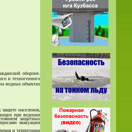
я
,
ажданской обороне.
ого и техногенного
 на водных объектах
 защите населения,
кающих при ведении
стоянием защитных
опросами эвакуации
ления и территории