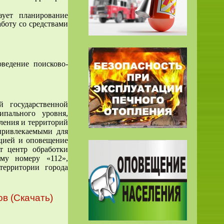
ует планирование
боту со средствами
оведение поисково-
й государственной
пального уровня,
ления и территорий
привлекаемыми для
цией и оповещение
т центр обработки
му номеру «112»,
ерритории города
в (Скачать)