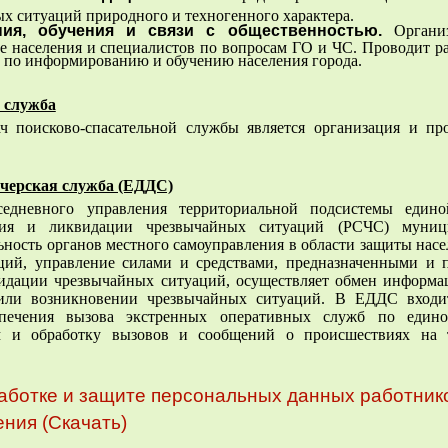
ых ситуаций природного и техногенного характера.
ния, обучения и связи с общественностью.
Организ
е населения и специалистов по вопросам ГО и ЧС. Проводит ра
 по информированию и обучению населения города.
 служба
ч поисково-спасательной службы является организация и пр
тчерская служба (ЕДДС)
седневного управления территориальной подсистемы едино
ния и ликвидации чрезвычайных ситуаций (РСЧС) муници
ность органов местного самоуправления в области защиты насе
ций, управление силами и средствами, предназначенными и 
идации чрезвычайных ситуаций, осуществляет обмен информа
 или возникновении чрезвычайных ситуаций. В ЕДДС входи
печения вызова экстренных оперативных служб по едино
 и обработку вызовов и сообщений о происшествиях на т
ботке и защите персональных данных работнико
ния (Скачать)