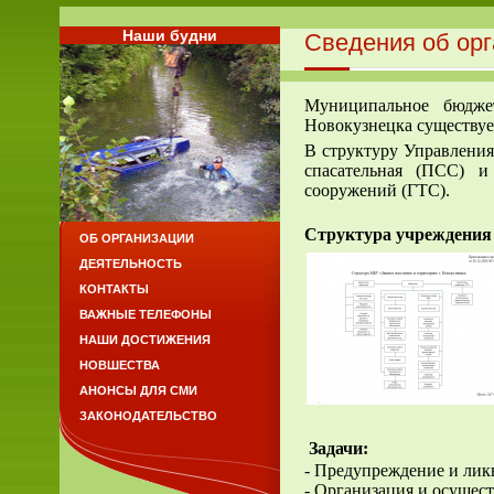
Наши будни
Сведения об ор
Муниципальное бюдже
Новокузнецка существует
В структуру Управления
спасательная (ПСС) и
сооружений (ГТС).
Структура учреждения 
ОБ ОРГАНИЗАЦИИ
ДЕЯТЕЛЬНОСТЬ
КОНТАКТЫ
ВАЖНЫЕ ТЕЛЕФОНЫ
НАШИ ДОСТИЖЕНИЯ
НОВШЕСТВА
АНОНСЫ ДЛЯ СМИ
ЗАКОНОДАТЕЛЬСТВО
Задачи:
- Предупреждение и лик
- Организация и осущес