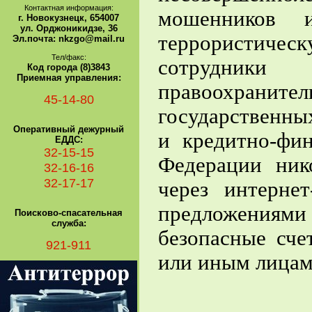
Контактная информация:
мошенников 
г. Новокузнецк, 654007
ул. Орджоникидзе, 36
террористическ
Эл.почта: nkzgo@mail.ru
Тел/факс:
сотрудник
Код города (8)3843
Приемная управления:
правоохрани
45-14-80
государственны
Оперативный дежурный
и кредитно-фи
ЕДДС:
32-15-15
Федерации ник
32-16-16
32-17-17
через интерне
предложениями
Поисково-спасательная
служба:
безопасные сче
921-911
или иным лицам