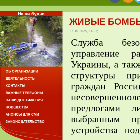
Наши будни
ЖИВЫЕ БОМБ
27-10-2025, 14:27;
Служба безо
управление р
Украины, а так
ОБ ОРГАНИЗАЦИИ
структуры пр
ДЕЯТЕЛЬНОСТЬ
граждан Росс
КОНТАКТЫ
ВАЖНЫЕ ТЕЛЕФОНЫ
несовершенноле
НАШИ ДОСТИЖЕНИЯ
предлогами л
НОВШЕСТВА
АНОНСЫ ДЛЯ СМИ
выбранным пр
ЗАКОНОДАТЕЛЬСТВО
устройства по