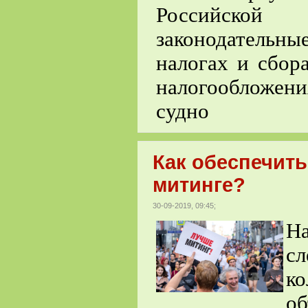
Российской
законодательн
налогах и сбор
налогообложени
судно
Как обеспечить
митинге?
30-09-2019, 09:45;
На
сл
ко
об