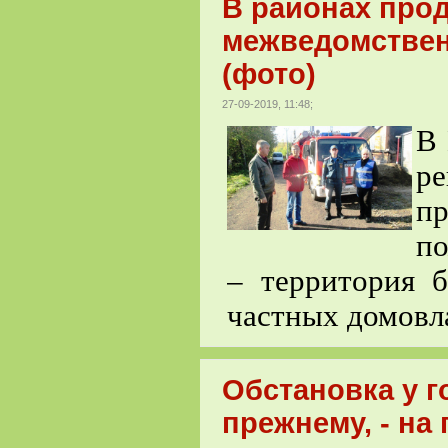
В районах про
межведомствен
(фото)
27-09-2019, 11:48;
В 
р
п
по
– территория 
частных домовл
Обстановка у г
прежнему, - на