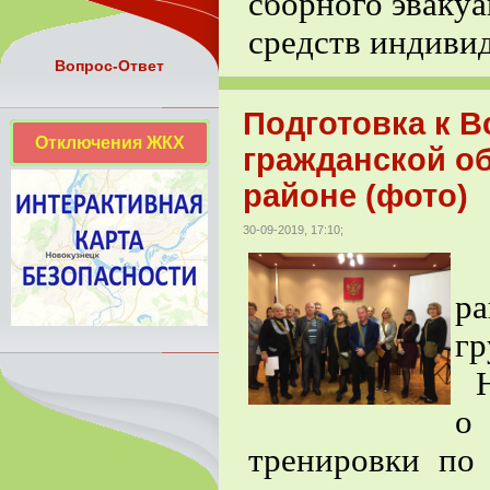
сборного эваку
средств индиви
Вопрос-Ответ
Подготовка к В
Отключения ЖКХ
гражданской о
районе (фото)
30-09-2019, 17:10;
В
р
г
На
о
тренировки по