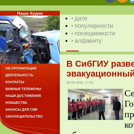
Наши будни
дате
популярности
посещаемости
алфавиту
В СибГИУ разв
ОБ ОРГАНИЗАЦИИ
эвакуационный
ДЕЯТЕЛЬНОСТЬ
КОНТАКТЫ
30-09-2019, 17:31;
ВАЖНЫЕ ТЕЛЕФОНЫ
С
НАШИ ДОСТИЖЕНИЯ
Г
НОВШЕСТВА
АНОНСЫ ДЛЯ СМИ
пр
ЗАКОНОДАТЕЛЬСТВО
ко