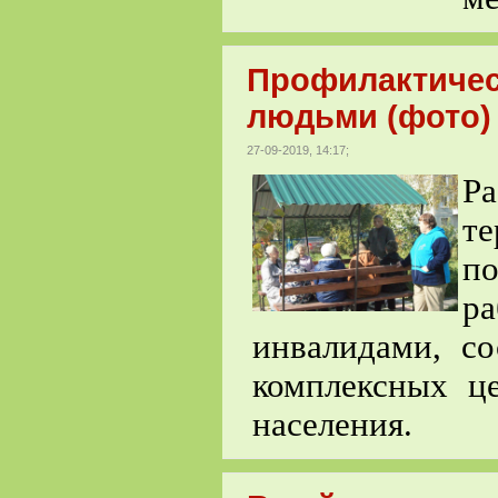
Профилактичес
людьми (фото)
27-09-2019, 14:17;
Ра
те
п
ра
инвалидами, с
комплексных ц
населения.