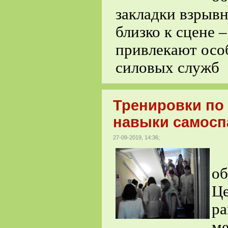
закладки взрыв
близко к сцене 
привлекают осо
силовых служб
Тренировки по
навыки самосп
27-09-2019, 14:36;
С
о
Ц
р
ме