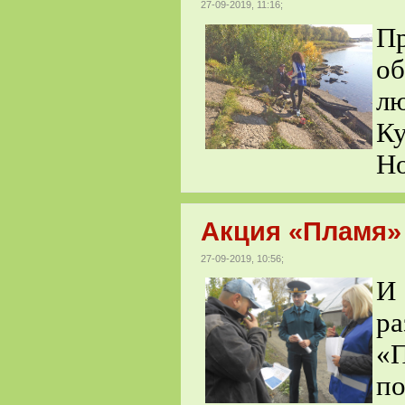
27-09-2019, 11:16;
П
о
лю
К
Но
Акция «Пламя»
27-09-2019, 10:56;
И
р
«П
п