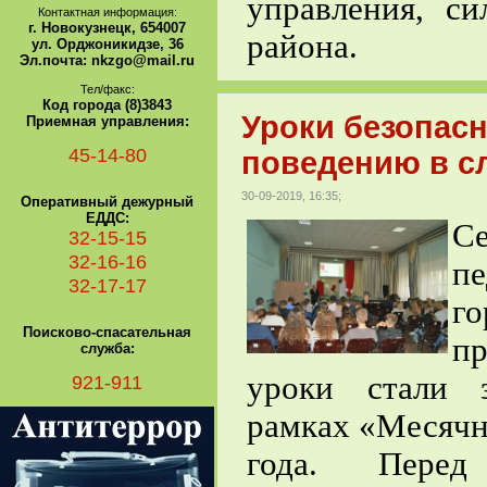
управления, с
Контактная информация:
г. Новокузнецк, 654007
района.
ул. Орджоникидзе, 36
Эл.почта: nkzgo@mail.ru
Тел/факс:
Код города (8)3843
Уроки безопас
Приемная управления:
45-14-80
поведению в сл
30-09-2019, 16:35;
Оперативный дежурный
ЕДДС:
С
32-15-15
32-16-16
п
32-17-17
г
Поисково-спасательная
п
служба:
уроки стали 
921-911
рамках «Месячн
года. Перед 