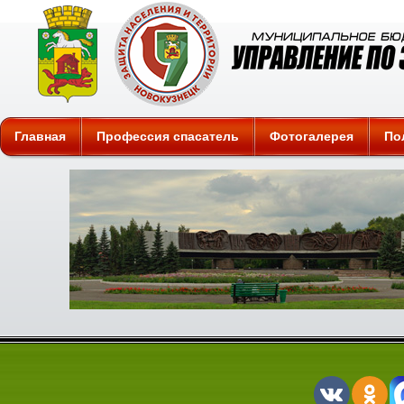
Защита
Главная
Профессия спасатель
Фотогалерея
По