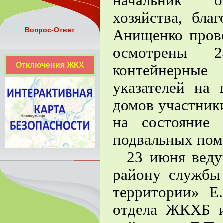
начальник от
хозяйства, бла
Вопрос-Ответ
Анищенко прове
осмотрены 2
Отключения ЖКХ
контейнерные
указателей на
домов участник
на состояние 
подвальных пом
23 июня ведущ
району служб
территории» Е
отдела ЖКХБ и