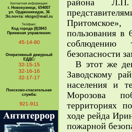
района Л.П.
Контактная информация:
г. Новокузнецк, 654007
представите
ул. Орджоникидзе, 36
Эл.почта: nkzgo@mail.ru
Притомское»
Тел/факс:
Код города (8)3843
пользования в 
Приемная управления:
соблюдению 
45-14-80
безопасности за
Оперативный дежурный
ЕДДС:
В этот же ден
32-15-15
32-16-16
Заводскому р
32-17-17
населения и т
Поисково-спасательная
Морозова по
служба:
921-911
территориях п
ходе рейда Ири
пожарной безоп