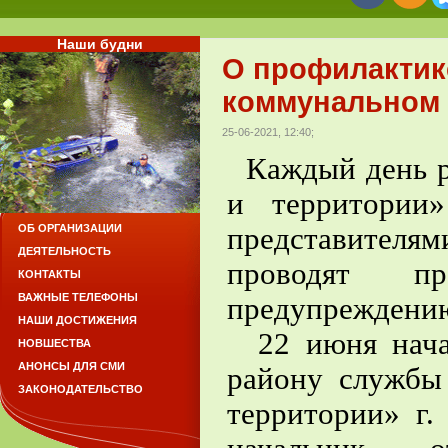
Наши будни
О профилактик
коммунальном 
25-06-2021, 12:40;
Каждый день р
и территории»
представител
ОБ ОРГАНИЗАЦИИ
ДЕЯТЕЛЬНОСТЬ
проводят пр
КОНТАКТЫ
ВАЖНЫЕ ТЕЛЕФОНЫ
предупреждени
НАШИ ДОСТИЖЕНИЯ
22 июня начал
НОВШЕСТВА
АНОНСЫ ДЛЯ СМИ
району служб
ЗАКОНОДАТЕЛЬСТВО
территории» г.