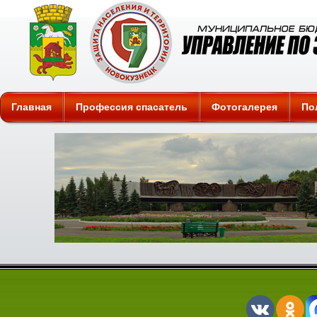
Защита
Главная
Профессия спасатель
Фотогалерея
По