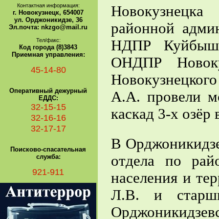
Контактная информация:
Новокузнецка
г. Новокузнецк, 654007
ул. Орджоникидзе, 36
районной адми
Эл.почта: nkzgo@mail.ru
Тел/факс:
НДПР Куйбыше
Код города (8)3843
Приемная управления:
ОНДПР Новоку
45-14-80
Новокузнецког
Оперативный дежурный
А.А. провели м
ЕДДС:
32-15-15
каскад 3-х озёр
32-16-16
32-17-17
В Орджоникидзе
Поисково-спасательная
отдела по ра
служба:
921-911
населения и те
Л.В. и старш
Орджоники