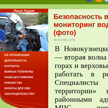
Наши будни
Безопасность 
мониторинг во
(фото)
28-04-2026, 16:44;
В Новокузнецк
— вторая волна 
ОБ ОРГАНИЗАЦИИ
ДЕЯТЕЛЬНОСТЬ
горах и верховь
КОНТАКТЫ
работать в р
ВАЖНЫЕ ТЕЛЕФОНЫ
НАШИ ДОСТИЖЕНИЯ
Специалисты
НОВШЕСТВА
территории» 
АНОНСЫ ДЛЯ СМИ
ЗАКОНОДАТЕЛЬСТВО
районными ад
МЧС пер