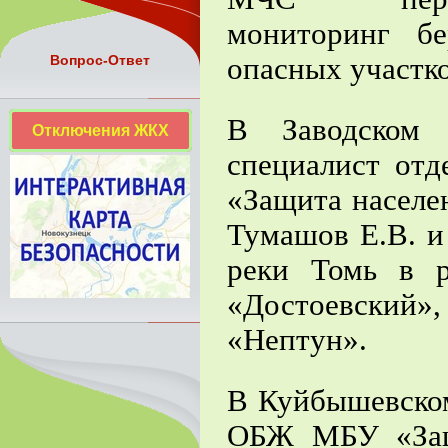
мониторинг б
опасных участко
Вопрос-Ответ
В Заводском 
Отключения ЖКХ
специалист от
«Защита населе
Тумашов Е.В. и
реки Томь в р
«Достоевский»
«Нептун».
В Куйбышевском
ОБЖ МБУ «Защи