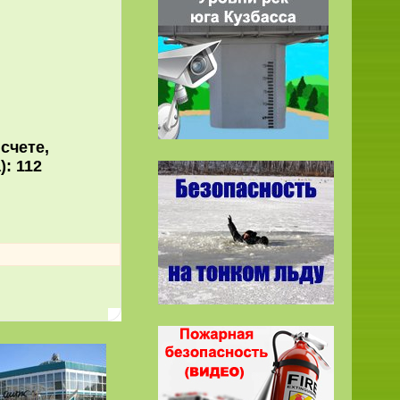
а счете,
а): 112