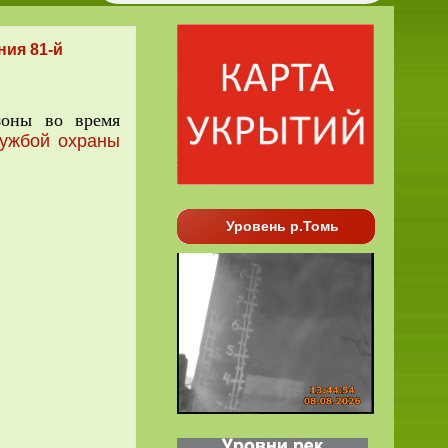
ия 81-й
зоны во время
ужбой охраны
Уровень р.Томь