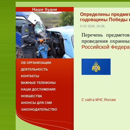
Наши будни
Определены предмет
годовщины Победы в
5-02-2026, 16:28;
Перечень предмето
проведения охранны
Российской Федера
ОБ ОРГАНИЗАЦИИ
ДЕЯТЕЛЬНОСТЬ
КОНТАКТЫ
ВАЖНЫЕ ТЕЛЕФОНЫ
НАШИ ДОСТИЖЕНИЯ
НОВШЕСТВА
С сайта МЧС России
АНОНСЫ ДЛЯ СМИ
ЗАКОНОДАТЕЛЬСТВО