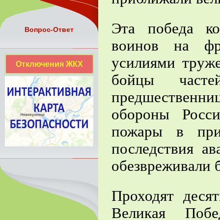
Эта победа к
Вопрос-Ответ
воинов на фр
усилиями труже
Отключения ЖКХ
бойцы част
предшественни
обороны Росс
пожары в при
последствия а
обезвреживали 
Проходят десят
Великая Побе