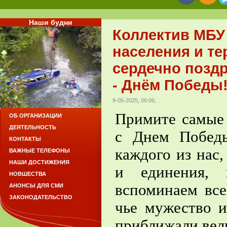
Наши будни
Коллектив МБУ
населения и те
сердечно позд
- Днём Победы
9-05-2025, 06:06;
Примите самые 
ОБ ОРГАНИЗАЦИИ
ДЕЯТЕЛЬНОСТЬ
с Днем Побед
КОНТАКТЫ
каждого из нас,
ВАЖНЫЕ ТЕЛЕФОНЫ
НАШИ ДОСТИЖЕНИЯ
и единения, 
НОВШЕСТВА
вспоминаем все
АНОНСЫ ДЛЯ СМИ
ЗАКОНОДАТЕЛЬСТВО
чье мужество 
приближали вел