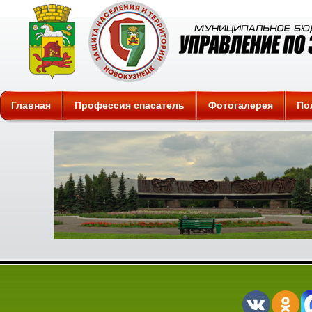
Защита
Главная
Профессия спасатель
Фотогалерея
По