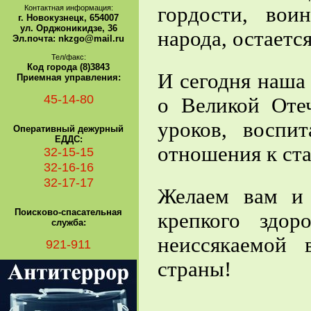
гордости, вои
Контактная информация:
г. Новокузнецк, 654007
ул. Орджоникидзе, 36
народа, остаетс
Эл.почта: nkzgo@mail.ru
Тел/факс:
Код города (8)3843
И сегодня наша
Приемная управления:
45-14-80
о Великой Оте
уроков, воспи
Оперативный дежурный
ЕДДС:
отношения к ст
32-15-15
32-16-16
32-17-17
Желаем вам и
Поисково-спасательная
крепкого здор
служба:
неиссякаемой
921-911
страны!