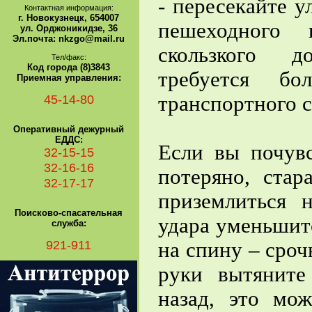
- пересекайте у
Контактная информация:
г. Новокузнецк, 654007
пешеходного 
ул. Орджоникидзе, 36
Эл.почта: nkzgo@mail.ru
скользкого д
Тел/факс:
Код города (8)3843
требуется бо
Приемная управления:
45-14-80
транспортного с
Оперативный дежурный
ЕДДС:
Если вы почувс
32-15-15
32-16-16
потеряно, стар
32-17-17
приземлиться 
Поисково-спасательная
удара уменьшитс
служба:
921-911
на спину – сроч
руки вытяните
назад, это мо