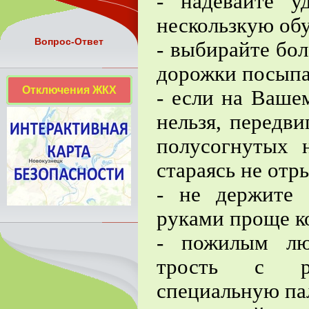
- надевайте у
нескользкую обу
Вопрос-Ответ
- выбирайте бол
дорожки посыпа
Отключения ЖКХ
- если на Ваше
нельзя, передви
полусогнутых 
стараясь не отры
- не держите
руками проще к
- пожилым люд
трость с ре
специальную па