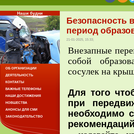
Наши будни
Безопасность в
период образов
21-01-2025, 15:33;
Внезапные пере
собой образо
сосулек на крыш
ОБ ОРГАНИЗАЦИИ
ДЕЯТЕЛЬНОСТЬ
КОНТАКТЫ
ВАЖНЫЕ ТЕЛЕФОНЫ
Для того что
НАШИ ДОСТИЖЕНИЯ
при передви
НОВШЕСТВА
АНОНСЫ ДЛЯ СМИ
необходимо с
ЗАКОНОДАТЕЛЬСТВО
рекомендаци