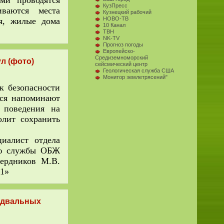
ми проводятся
КузПресс
иваются места
Кузнецкий рабочий
НОВО-ТВ
я, жилые дома
10 Канал
ТВН
NK-TV
Прогноз погоды
Европейско-
Средиземноморский
л (фото)
сейсмический центр
Геологическая служба США
Монитор землетрясений"
к безопасности
мся напоминают
 поведения на
олит сохранить
лист отдела
ью службы ОБЖ
Бердников М.В.
1»
одвальных