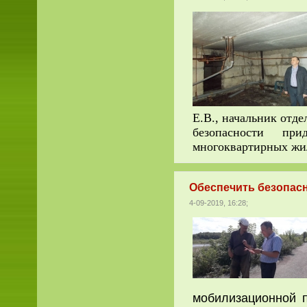
Е.В., начальник отд
безопасности пр
многоквартирных жи
Обеспечить безопасн
4-09-2019, 16:28;
мобилизационной п