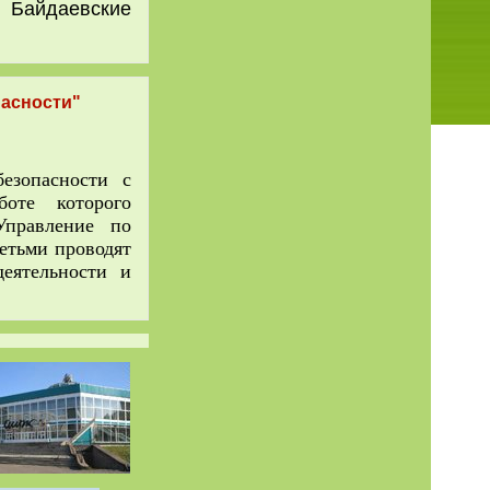
, Байдаевские
пасности"
зопасности с
боте которого
Управление по
детьми проводят
еятельности и