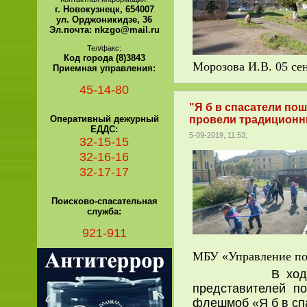
г. Новокузнецк, 654007
ул. Орджоникидзе, 36
Эл.почта: nkzgo@mail.ru
Тел/факс:
Код города (8)3843
Морозова И.В. 05 се
Приемная управления:
45-14-80
"Я б в спасатели пош
Оперативный дежурный
провели традиционн
ЕДДС:
5-09-2019, 11:53;
32-15-15
32-16-16
32-17-17
Поисково-спасательная
служба:
921-911
МБУ «Управление по 
В ходе меропри
представителей п
флешмоб «Я б в спа