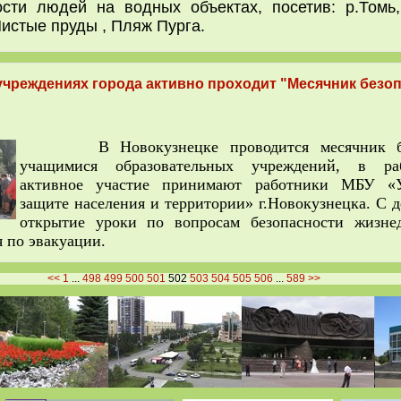
сти людей на водных объектах, посетив: р.Томь
истые пруды , Пляж Пурга.
чреждениях города активно проходит "Месячник безо
В Новокузнецке проводится месячник бе
учащимися образовательных учреждений, в ра
активное участие принимают работники МБУ «
защите населения и территории» г.Новокузнецка. С 
открытие уроки по вопросам безопасности жизнед
я по эвакуации.
<<
1
...
498
499
500
501
502
503
504
505
506
...
589
>>