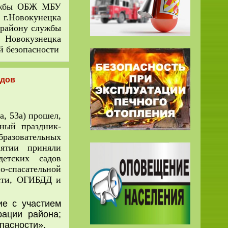
ужбы ОБЖ МБУ
г.Новокунецка
 району службы
 Новокузнецка
й безопасности
адов
, 53а) прошел,
ный праздник-
разовательных
иятии приняли
детских садов
о-спасательной
сти, ОГИБДД и
 с участием
рации района;
пасности».