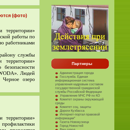
ются (фото)
 территории»
ской работы по
ью работниками
району службы
 территории»
Партнеры
 безопасности
 «WODA». Людей
Администрация города
Госслужба. Единая
 Черное озеро
информационная система
управления кадровым составом
государственной гражданской
службы Российской Федерации
Управление МЧС РФ по КО
Комитет охраны окружающей
среды
Комитет соц. защиты
Дороги Кузбасса
Интернет-портал правовой
 территории»
информации"
Газета Новокузнецк
м профилактики
Город Новостей
Ваш город