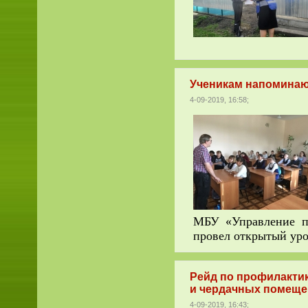
Ученикам напоминают
4-09-2019, 16:58;
МБУ «Управление по
провел открытый ур
Рейд по профилакти
и чердачных помеще
4-09-2019, 16:43;