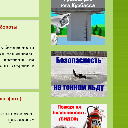
обороты
к безопасности
мся напоминают
 поведения на
олит сохранить
не (фото)
сти позволяют
ы придомовых