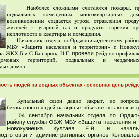
Наиболее сложными считаются пожары, пр
подвальных помещениях многоквартирных д
возникновении создается угроза отравления прод
жителей – угарный газ и продукты горения пр
неплотности в квартиры и помещения.
Начальник отдела по Орджоникидзевскому райо
МБУ «Защита населения и территории» г. Новокуз
ела ЖКХ,Б и С Башарина Н.Г
. провели р
ейд по профила
идомовых территорий, подвальных и чердачн
лых домов
ость людей на водных объектах - основная цель рейдо
Купальный сезон давно закрыт, но вопрос
безопасности людей на водных объектах остаются ак
04 сентября начальник отдела по Орджон
району службы ОБЖ МБУ «Защита населения и т
Новокузнецка Култаев Е.В. и началь
одготовки и административных органов Коновалов