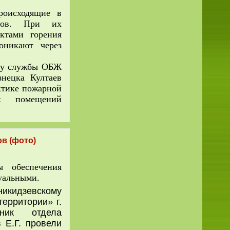
оисходящие в
омов. При их
уктами горения
оникают через
ну службы ОБЖ
нецка Култаев
ктике пожарной
ых помещений
в (фото)
ы обеспечения
туальными.
икидзевскому
ерритории» г.
ник отдела
 Е.Г. провели