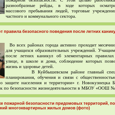
пожарной безопасности. С этой целью работника
разнообразные рейды, в ходе которых осматр
массового пребывания людей, торговые учреждени
частного и коммунального сектора.
 правила безопасного поведения после летних канику
Во всех районах города активно проходит месячни
для учащихся образовательных учреждений. Учащи
после летних каникул об элементарных правилах
улице, в школе и дома, соблюдение которых позв
жизнь и здоровье детей.
В Куйбышевском районе главный специа
планирования, обучения и связи с общественност
 защите населения и территории» г. Новокузнецка 
ок по безопасности жизнедеятельности в МБОУ «ООШ №
ке пожарной безопасности придомовых территорий, п
ний многоквартирных жилых домов (фото)