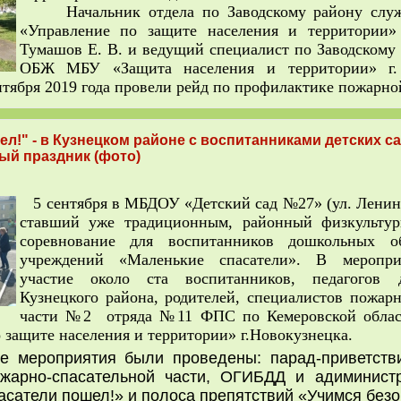
Начальник отдела по Заводскому району сл
«Управление по защите населения и территории» 
Тумашов Е. В. и ведущий специалист по Заводскому
ОБЖ МБУ «Защита населения и территории» г.
нтября 2019 года провели рейд по профилактике пожарно
ел!" - в Кузнецком районе с воспитанниками детских с
ый праздник (фото)
5 сентября в МБДОУ «Детский сад №27» (ул. Ленина
ставший уже традиционным, районный физкультур
соревнование для воспитанников дошкольных об
учреждений «Маленькие спасатели». В меропр
участие около ста воспитанников, педагогов 
Кузнецкого района, родителей, специалистов пожарн
части №2 отряда №11 ФПС по Кемеровской обла
защите населения и территории» г.Новокузнецка.
ятия были проведены: парад-приветствие
ожарно-спасательной части, ОГИБДД и адиминист
сатели пошел!» и полоса препятствий «Учимся безо