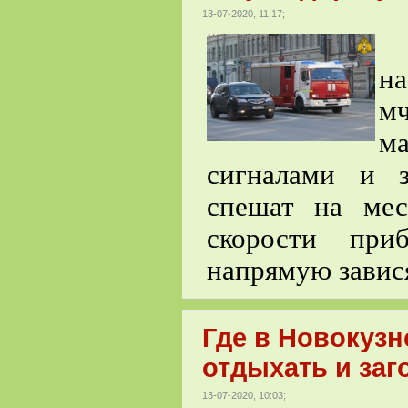
13-07-2020, 11:17;
В
н
м
м
сигналами и з
спешат на мес
скорости при
напрямую завися
Где в Новокуз
отдыхать и заг
13-07-2020, 10:03;