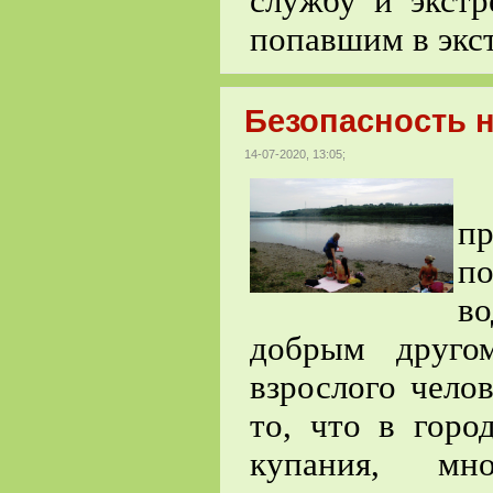
службу и экст
попавшим в экс
Безопасность н
14-07-2020, 13:05;
Е
п
п
во
добрым друго
взрослого челов
то, что в горо
купания, мн