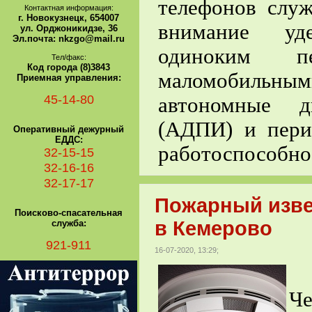
телефонов служ
Контактная информация:
г. Новокузнецк, 654007
внимание уде
ул. Орджоникидзе, 36
Эл.почта: nkzgo@mail.ru
одиноким 
Тел/факс:
Код города (8)3843
маломобильными
Приемная управления:
45-14-80
автономные д
(АДПИ) и пери
Оперативный дежурный
ЕДДС:
работоспособно
32-15-15
32-16-16
32-17-17
Пожарный изве
Поисково-спасательная
в Кемерово
служба:
921-911
16-07-2020, 13:29;
Ч