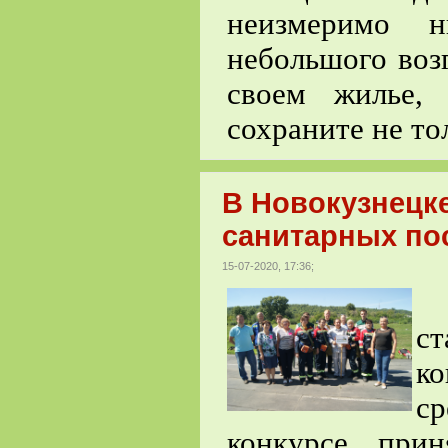
неизмеримо 
небольшого воз
своем жилье,
сохраните не то
В Новокузнецке
санитарных пос
15-07-2020, 17:36;
1
ст
ко
с
конкурсе при