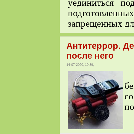
уединиться по
подготовлен
запрещенных дл
Антитеррор. Де
после него
14-07-2020, 10:39;
П
бе
с
по