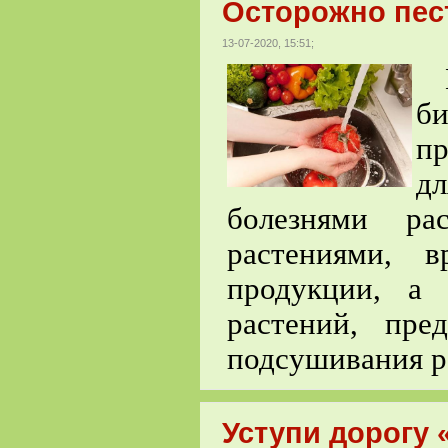
Осторожно пес
13-07-2020, 15:51;
П
б
пр
д
болезнями ра
растениями, в
продукции, а 
растений, пре
подсушивания р
Уступи дорогу 