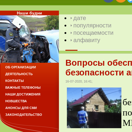
Наши будни
дате
популярности
посещаемости
алфавиту
Вопросы обесп
ОБ ОРГАНИЗАЦИИ
безопасности а
ДЕЯТЕЛЬНОСТЬ
КОНТАКТЫ
16-07-2020, 16:41;
ВАЖНЫЕ ТЕЛЕФОНЫ
НАШИ ДОСТИЖЕНИЯ
б
НОВШЕСТВА
АНОНСЫ ДЛЯ СМИ
п
ЗАКОНОДАТЕЛЬСТВО
М