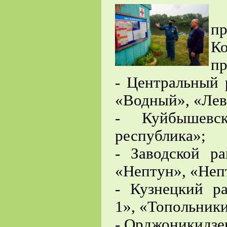
9
пр
К
пр
- Центральный 
«Водный», «Лев
- Куйбышевс
республика»;
- Заводской р
«Нептун», «Неп
- Кузнецкий р
1»,
«Топольники
- Орджоникидзев