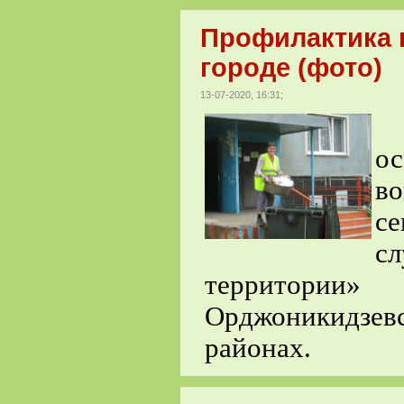
Профилактика 
городе (фото)
13-07-2020, 16:31;
ос
в
се
с
территори
Орджоникидзев
районах.