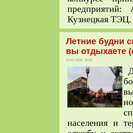
предприятий:
Кузнецкая ТЭЦ.
Летние будни с
вы отдыхаете (
14-07-2020, 16:57;
Да
б
в
н
с
населения и те