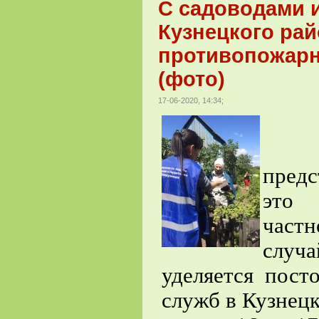
С садоводами 
Кузнецкого ра
противопожарн
(фото)
17-06-2020, 14:34;
Для
предс
это 
частн
случ
уделяется пост
служб в Кузнецк