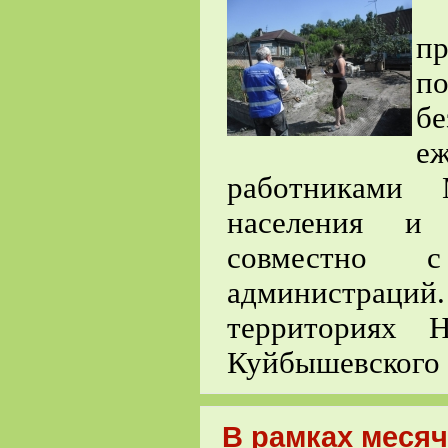
пр
п
б
е
работниками
населения и 
совместно с
администраци
территориях Н
Куйбышевского 
В рамках меся