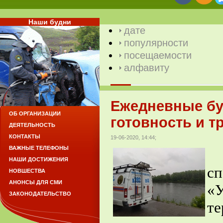
Наши будни
дате
популярности
посещаемости
алфавиту
Ежедневные бу
ОБ ОРГАНИЗАЦИИ
готовность и т
ДЕЯТЕЛЬНОСТЬ
КОНТАКТЫ
19-06-2020, 14:44;
ВАЖНЫЕ ТЕЛЕФОНЫ
С
НАШИ ДОСТИЖЕНИЯ
с
НОВШЕСТВА
АНОНСЫ ДЛЯ СМИ
«У
ЗАКОНОДАТЕЛЬСТВО
т