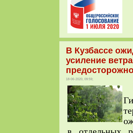
В Кузбассе ожи
усиление ветр
предосторожно
18-06-2020, 09:59;
П
Г
т
ож
в отдельных р