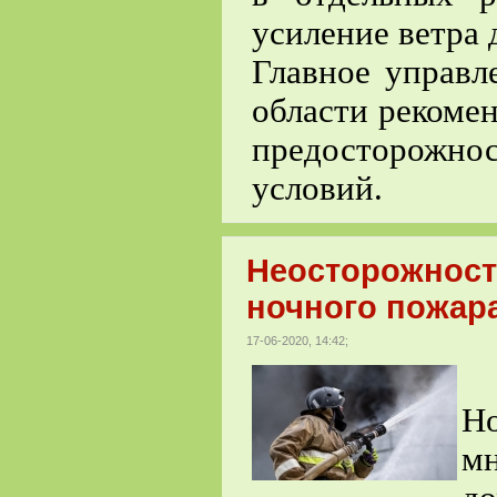
усиление ветра д
Главное управ
области рекоме
предосторожн
условий.
Неосторожност
ночного пожар
17-06-2020, 14:42;
С
Н
м