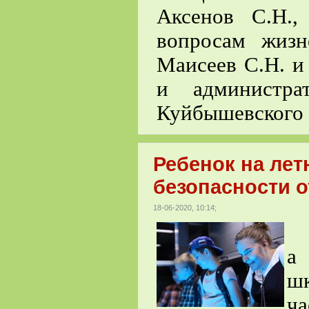
Аксенов С.Н.,
вопросам жизн
Маисеев С.Н. и
и администра
Куйбышевского 
Ребенок на лет
безопасности 
18-06-2020, 10:14;
а 
ш
ча