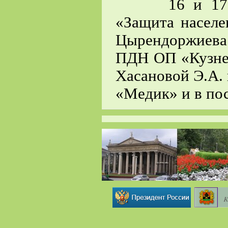
16 и 17 июн
«Защита населе
Цырендоржиева
ПДН ОП «Кузнец
Хасановой Э.А.
«Медик» и в по