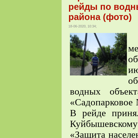
рейды по водн
района (фото)
18-06-2020, 10:34;
В
ме
об
и
об
водных объек
«Садопарковое 
В рейде приня
Куйбышевско
«Защита населе