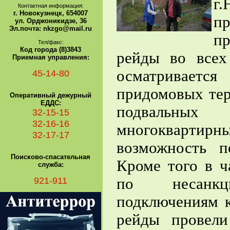
г
Контактная информация:
г. Новокузнецк, 654007
п
ул. Орджоникидзе, 36
Эл.почта: nkzgo@mail.ru
пр
Тел/факс:
Код города (8)3843
рейды во всех
Приемная управления:
осматриваетс
45-14-80
придомовых тер
Оперативный дежурный
ЕДДС:
подвальных
32-15-15
32-16-16
многоквартир
32-17-17
возможность п
Поисково-спасательная
Кроме того в ч
служба:
921-911
по несанкци
подключениям к
рейды провели