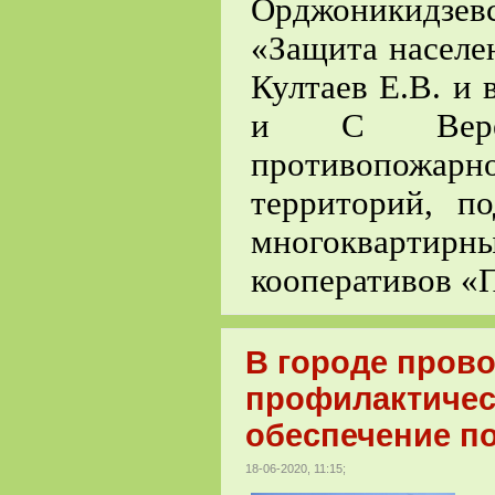
Орджоникидзе
«Защита населе
Култаев Е.В. и
и С Верете
противопожа
территорий, п
многоквартир
кооперативов «
В городе пров
профилактичес
обеспечение п
18-06-2020, 11:15;