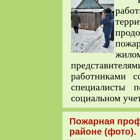
рабо
тер
прод
пожа
жил
представителям
работниками с
специалисты п
социальном учет
Пожарная проф
районе (фото).