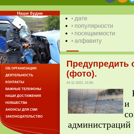
Наши будни
дате
популярности
посещаемости
алфавиту
Предупредить о
ОБ ОРГАНИЗАЦИИ
(фото).
ДЕЯТЕЛЬНОСТЬ
КОНТАКТЫ
24-11-2022, 15:08;
ВАЖНЫЕ ТЕЛЕФОНЫ
Р
НАШИ ДОСТИЖЕНИЯ
и
НОВШЕСТВА
АНОНСЫ ДЛЯ СМИ
с
ЗАКОНОДАТЕЛЬСТВО
администраци