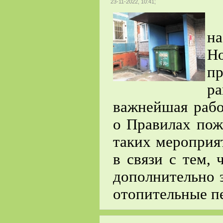
23-11-2022, 10:41;
Р
н
Н
п
р
важнейшая раб
о Правилах пож
таких мероприя
в связи с тем,
дополнительно 
отопительные п