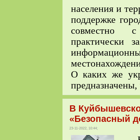
населения и те
поддержке горо
совместно с
практически з
информационны
местонахожден
О каких же ук
предназначены,
В Куйбышевско
«Безопасный до
23-11-2022, 10:44;
В ра