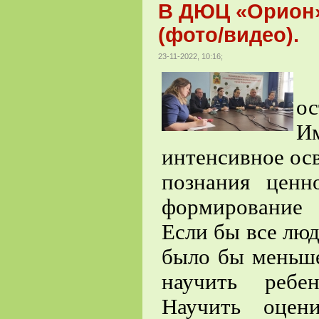
В ДЮЦ «Орион»
(фото/видео).
23-11-2022, 10:16;
П
ос
И
интенсивное ос
познания ценн
формирование 
Если бы все люд
было бы меньше
научить ребе
Научить оцен