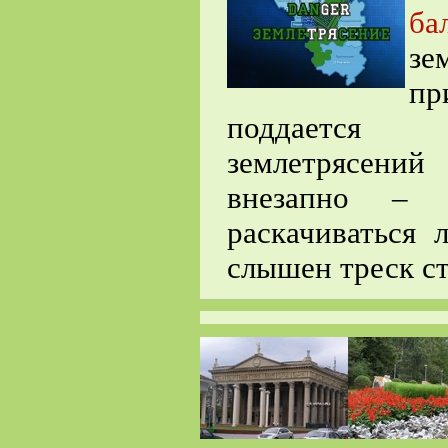
ба
зе
пр
поддается п
землетрясений
внезапно – 
раскачиваться 
слышен треск ст