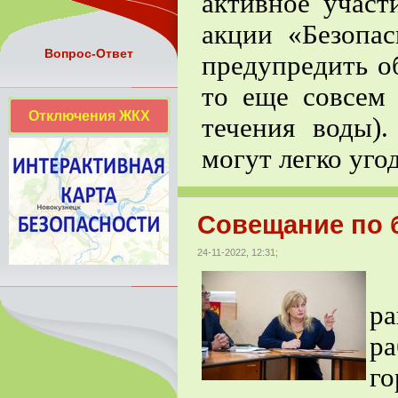
активное участ
акции «Безопас
Вопрос-Ответ
предупредить об
то еще совсем 
Отключения ЖКХ
течения воды)
могут легко уго
Совещание по б
24-11-2022, 12:31;
В
ра
ра
го