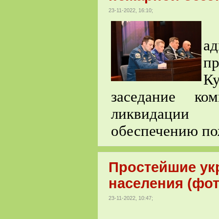
23-11-2022, 16:10;
В
а
пр
Ку
заседание ко
ликвидации
обеспечению по
Простейшие ук
населения (фот
23-11-2022, 10:47;
М