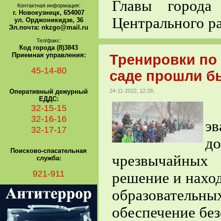
Главы города
Контактная информация:
г. Новокузнецк, 654007
Центрального р
ул. Орджоникидзе, 36
Эл.почта: nkzgo@mail.ru
Тел/факс:
Код города (8)3843
Приемная управления:
Тренировки по 
45-14-80
саде прошли бы
Оперативный дежурный
24-11-2022, 12:28;
ЕДДС:
П
32-15-15
32-16-16
эв
32-17-17
д
Поисково-спасательная
чрезвычайных
служба:
921-911
решение и наход
образовател
обеспечение без