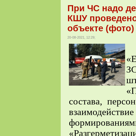
При ЧС надо де
КШУ проведено
объекте (фото)
20-08-2021, 12:29;
«
З
ш
«
состава, персо
взаимодейств
формировани
«Разгерметиза