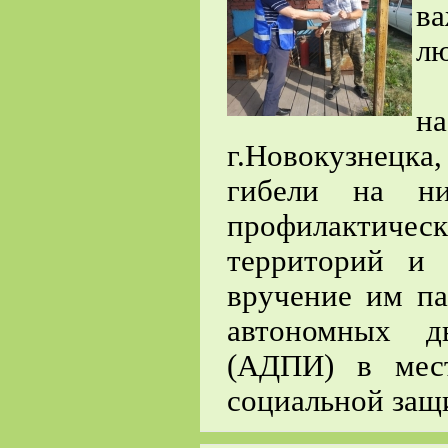
в
л
Р
н
г.Новокузнецка
гибели на ни
профилактиче
территорий и
вручение им па
автономных д
(АДПИ) в мес
социальной защи