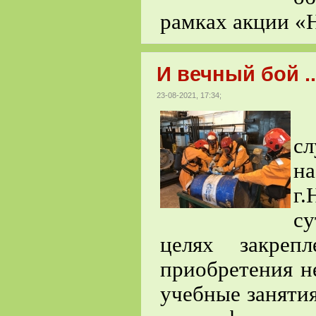
рамках акции «Н
И вечный бой ..
23-08-2021, 17:34;
с
н
г
су
целях закреп
приобретения н
учебные заняти