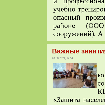
и профессиона
учебно-трени
опасный произ
районе (ООО
сооружений). А
Важные заняти
20-08-2021, 14:54;
к
с
К
«Защита населе