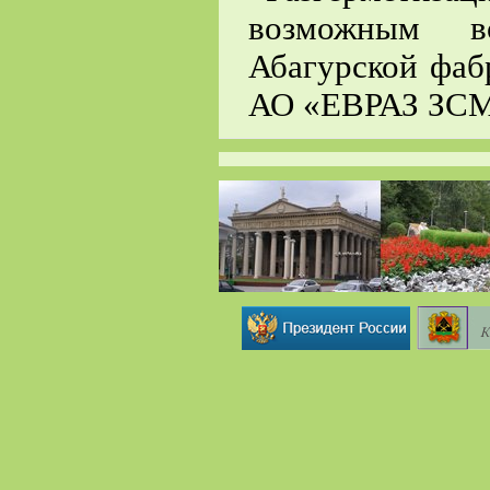
возможным в
Абагурской фаб
АО «ЕВРАЗ ЗС