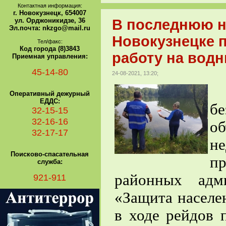
Контактная информация:
г. Новокузнецк, 654007
ул. Орджоникидзе, 36
В последнюю н
Эл.почта: nkzgo@mail.ru
Новокузнецке 
Тел/факс:
Код города (8)3843
работу на водн
Приемная управления:
45-14-80
24-08-2021, 13:20;
Оперативный дежурный
ЕДДС:
б
32-15-15
32-16-16
об
32-17-17
н
Поисково-спасательная
п
служба:
районных адм
921-911
«Защита населе
в ходе рейдов