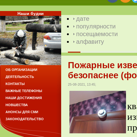
Наши будни
дате
популярности
посещаемости
алфавиту
Пожарные изве
ОБ ОРГАНИЗАЦИИ
безопаснее (фо
ДЕЯТЕЛЬНОСТЬ
КОНТАКТЫ
25-08-2021, 13:45;
ВАЖНЫЕ ТЕЛЕФОНЫ
У
НАШИ ДОСТИЖЕНИЯ
кв
НОВШЕСТВА
АНОНСЫ ДЛЯ СМИ
из
ЗАКОНОДАТЕЛЬСТВО
пр