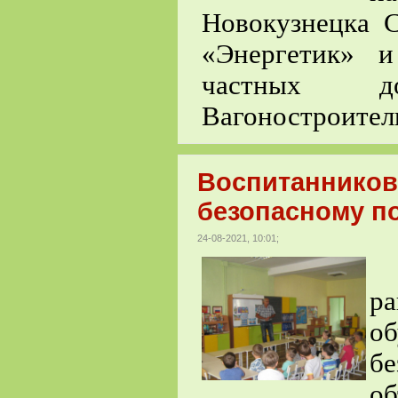
Новокузнецка 
«Энергетик» 
частных д
Вагоностроител
Воспитанников
безопасному п
24-08-2021, 10:01;
В
р
о
б
о