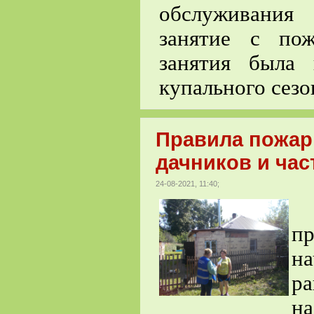
обслуживания
занятие с по
занятия была 
купального сезо
Правила пожар
дачников и ча
24-08-2021, 11:40;
П
п
н
р
н