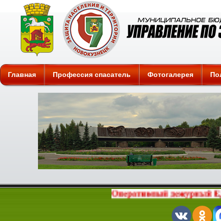
Защита
Главная
Профессия спасатель
Фотогалерея
По