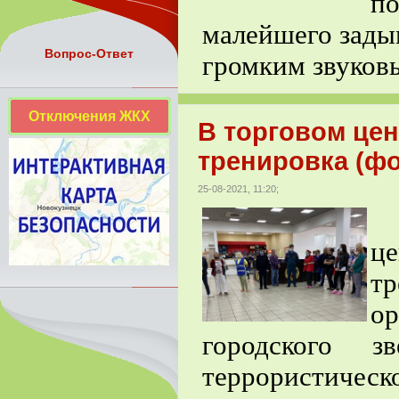
по
малейшего зады
Вопрос-Ответ
громким звуков
Отключения ЖКХ
В торговом це
тренировка (фо
25-08-2021, 11:20;
С
ц
т
ор
городского 
террористическо