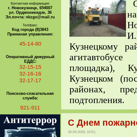
Контактная информация:
г. Новокузнецк, 654007
н
ул. Орджоникидзе, 36
Эл.почта: nkzgo@mail.ru
Но
Тел/факс:
Код города (8)3843
И.
Приемная управления:
45-14-80
Кузнецкому ра
агитавтобусе
Оперативный дежурный
ЕДДС:
площадка), К
32-15-15
32-16-16
Кузнецком (по
32-17-17
районах, пр
Поисково-спасательная
подтопления.
служба:
921-911
С Днем пожарн
30-04-2020, 10:51;