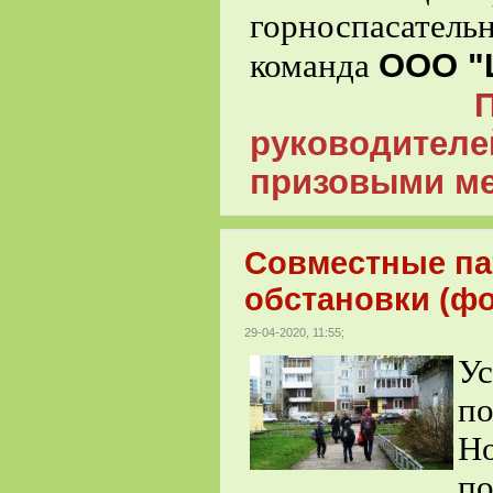
горноспасатель
ООО "
команда
Поздрав
руководител
призовыми ме
Совместные па
обстановки (фо
29-04-2020, 11:55;
У
п
Н
п