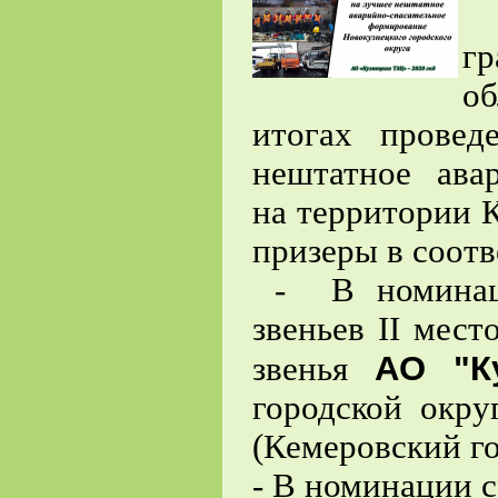
П
г
об
итогах провед
нештатное ава
на территории 
призеры в соот
- В номинаци
звеньев II мест
АО "К
звенья
городской окр
(Кемеровский го
- В номинации 