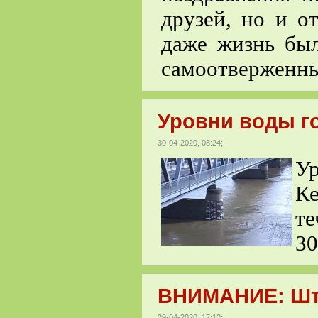
друзей, но и о
даже жизнь был
самоотверженны
Уровни воды г
30-04-2020, 08:24;
У
К
т
30
ВНИМАНИЕ: Шт
29-04-2020, 17:12;