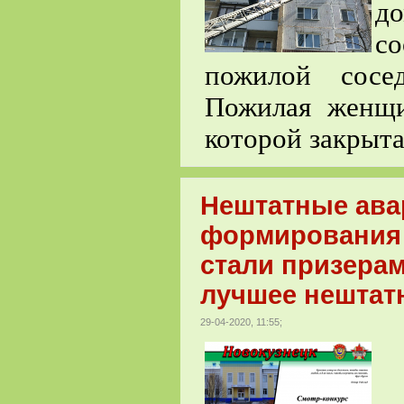
д
со
пожилой сосе
Пожилая женщи
которой закрыта
Нештатные ава
формирования 
стали призерам
лучшее нештат
29-04-2020, 11:55;