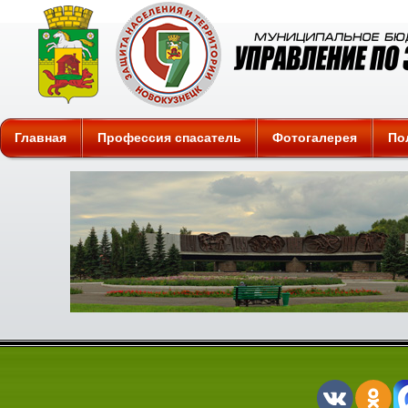
Защита
Главная
Профессия спасатель
Фотогалерея
По