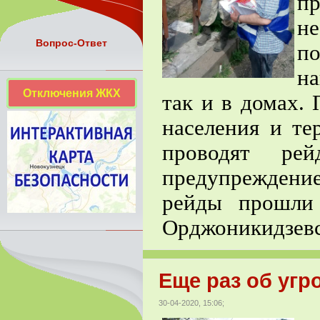
пр
н
Вопрос-Ответ
п
на
Отключения ЖКХ
так и в домах.
населения и те
проводят рей
предупреждени
рейды прошли
Орджоникидзевс
Еще раз об угр
30-04-2020, 15:06;