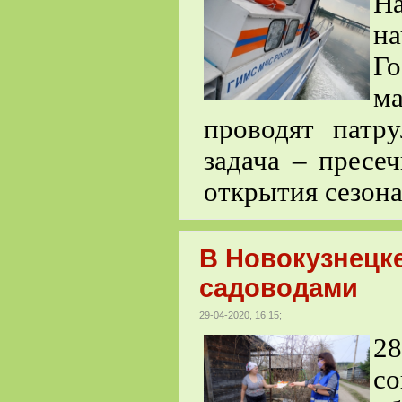
Н
на
Г
м
проводят патр
задача – пресе
открытия сезона
В Новокузнецке
садоводами
29-04-2020, 16:15;
28
с