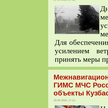
Дн
м
ус
ме
Для обеспечения
усилением вет
принять меры п
Межнавигацион
ГИМС МЧС Росс
объекты Кузба
29-04-2020, 17:12;