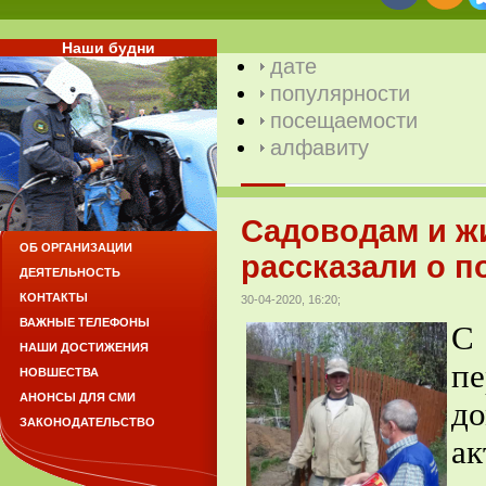
Наши будни
дате
популярности
посещаемости
алфавиту
Садоводам и ж
ОБ ОРГАНИЗАЦИИ
рассказали о п
ДЕЯТЕЛЬНОСТЬ
КОНТАКТЫ
30-04-2020, 16:20;
ВАЖНЫЕ ТЕЛЕФОНЫ
С
НАШИ ДОСТИЖЕНИЯ
п
НОВШЕСТВА
АНОНСЫ ДЛЯ СМИ
д
ЗАКОНОДАТЕЛЬСТВО
а