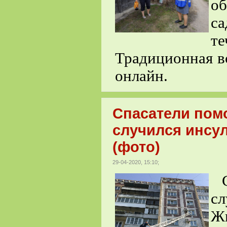
о
с
те
Традиционная вс
онлайн.
Спасатели помо
случился инсул
(фото)
29-04-2020, 15:10;
С
сл
Жи