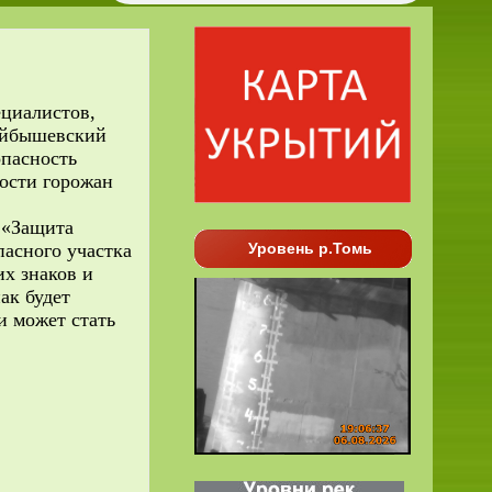
циалистов,
Куйбышевский
опасность
ости горожан
 «Защита
пасного участка
Уровень р.Томь
х знаков и
ак будет
и может стать