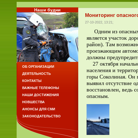
Наши будни
Мониторинг опасного
27-10-2022, 13:21;
Одним из опасных у
является участок до
район). Там возможно
проезжающим автомоб
должны предупредит
27 октября начальн
ОБ ОРГАНИЗАЦИИ
населения и террито
ДЕЯТЕЛЬНОСТЬ
горы Соколиная. Он 
КОНТАКТЫ
выявил отсутствие о
ВАЖНЫЕ ТЕЛЕФОНЫ
восстановлен, ведь с
опасным.
НАШИ ДОСТИЖЕНИЯ
НОВШЕСТВА
АНОНСЫ ДЛЯ СМИ
ЗАКОНОДАТЕЛЬСТВО