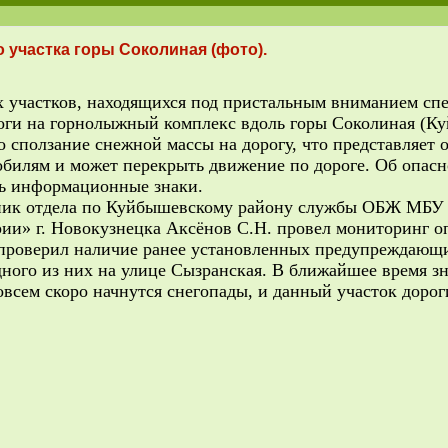
 участка горы Соколиная (фото).
частков, находящихся под пристальным вниманием спе
роги на горнолыжный комплекс вдоль горы Соколиная (
 сползание снежной массы на дорогу, что представляет 
илям и может перекрыть движение по дороге. Об опасн
ь информационные знаки.
ик отдела по Куйбышевскому району службы ОБЖ МБУ
рии» г. Новокузнецка Аксёнов С.Н. провел мониторинг о
проверил наличие ранее установленных предупреждающи
дного из них на улице Сызранская. В ближайшее время зн
овсем скоро начнутся снегопады, и данный участок дорог