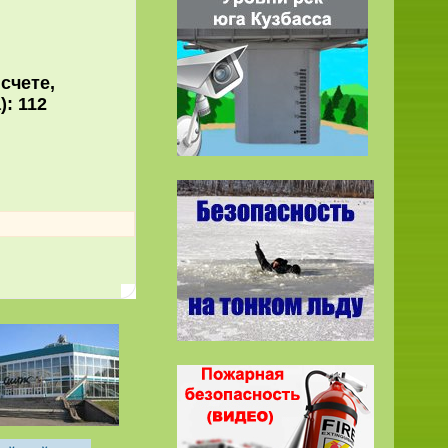
а счете,
а): 112