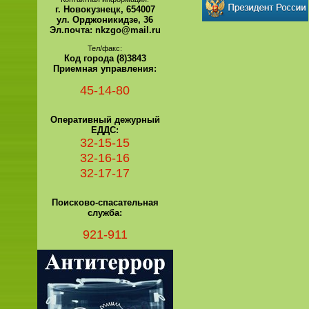
г. Новокузнецк, 654007
ул. Орджоникидзе, 36
Эл.почта: nkzgo@mail.ru
Тел/факс:
Код города (8)3843
Приемная управления:
45-14-80
Оперативный дежурный
ЕДДС:
32-15-15
32-16-16
32-17-17
Поисково-спасательная
служба:
921-911