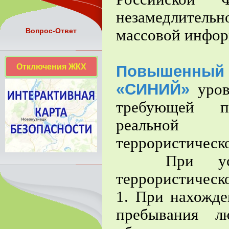
незамедлитель
массовой инфор
Вопрос-Ответ
Отключения ЖКХ
Повышенный
«СИНИЙ»
уров
требующей п
реальной 
террористическ
При устано
террористическо
1. При нахожде
пребывания л