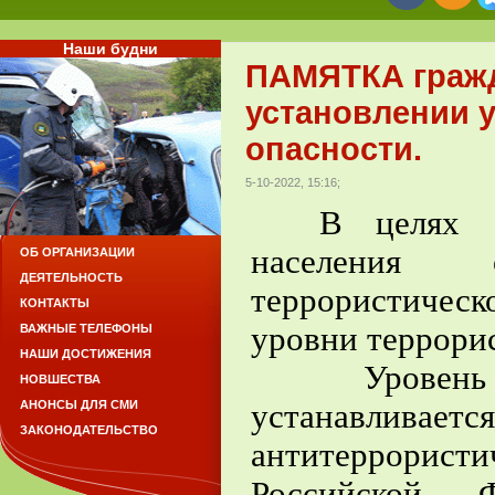
Наши будни
ПАМЯТКА гражд
установлении 
опасности.
5-10-2022, 15:16;
В целях сво
населения 
ОБ ОРГАНИЗАЦИИ
ДЕЯТЕЛЬНОСТЬ
террористичес
КОНТАКТЫ
уровни террори
ВАЖНЫЕ ТЕЛЕФОНЫ
НАШИ ДОСТИЖЕНИЯ
Уровень те
НОВШЕСТВА
устанавлива
АНОНСЫ ДЛЯ СМИ
ЗАКОНОДАТЕЛЬСТВО
антитеррорис
Российской Ф