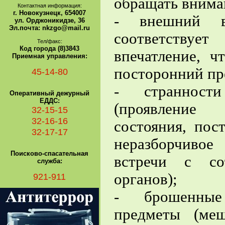
обращать внима
Контактная информация:
г. Новокузнецк, 654007
- внешний в
ул. Орджоникидзе, 36
Эл.почта: nkzgo@mail.ru
соответствуе
Тел/факс:
Код города (8)3843
впечатление, ч
Приемная управления:
посторонний пр
45-14-80
- странност
Оперативный дежурный
ЕДДС:
(проявление
32-15-15
32-16-16
состояния, пос
32-17-17
неразборчивое
Поисково-спасательная
встречи с со
служба:
органов);
921-911
- брошенные 
предметы (меш