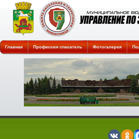
Защита
Главная
Профессия спасатель
Фотогалерея
По