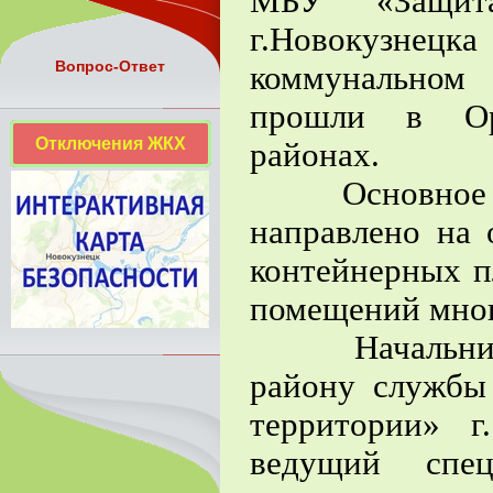
МБУ «Защита
г.Новокузнец
Вопрос-Ответ
коммунальном
прошли в Орд
Отключения ЖКХ
районах.
Основное вни
направлено на
контейнерных п
помещений мно
Начальник от
району служб
территории» г
ведущий спе