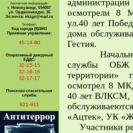
администраци
Контактная информация:
г. Новокузнецк, 654007
осмотрели 8 
ул. Орджоникидзе, 36
Эл.почта: nkzgo@mail.ru
ул.40 лет Победы
Тел/факс:
Код города (8)3843
дома обслужив
Приемная управления:
Гестия.
45-14-80
Начальник о
Оперативный дежурный
ЕДДС:
службы ОБЖ
32-15-15
32-16-16
территории» 
32-17-17
осмотрел 8 МКД
Поисково-спасательная
40 лет ВЛКСМ, 6,
служба:
921-911
обслуживаеют
«Ацтек», УК «
Участники рей