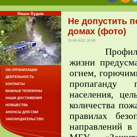
Наши будни
Не допустить 
домах (фото)
29-06-2022, 10:08;
Профилактик
жизни предусм
огнем, горючим
ОБ ОРГАНИЗАЦИИ
ДЕЯТЕЛЬНОСТЬ
пропаганду 
КОНТАКТЫ
ВАЖНЫЕ ТЕЛЕФОНЫ
населения, це
НАШИ ДОСТИЖЕНИЯ
количества пож
НОВШЕСТВА
АНОНСЫ ДЛЯ СМИ
правилах без
ЗАКОНОДАТЕЛЬСТВО
направлений в