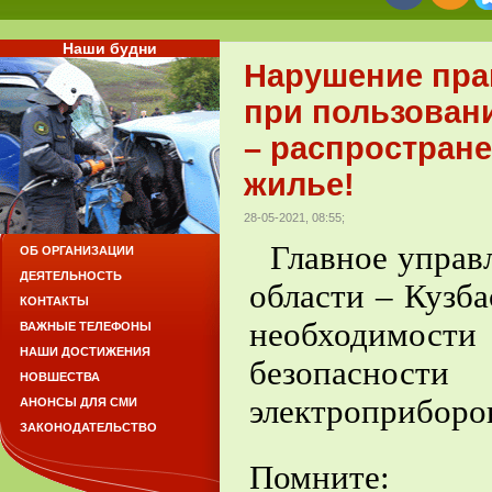
Наши будни
Нарушение пра
при пользован
– распростран
жилье!
28-05-2021, 08:55;
Главное управ
ОБ ОРГАНИЗАЦИИ
ДЕЯТЕЛЬНОСТЬ
области – Кузб
КОНТАКТЫ
необходимост
ВАЖНЫЕ ТЕЛЕФОНЫ
НАШИ ДОСТИЖЕНИЯ
безопасност
НОВШЕСТВА
электроприборо
АНОНСЫ ДЛЯ СМИ
ЗАКОНОДАТЕЛЬСТВО
Помните: