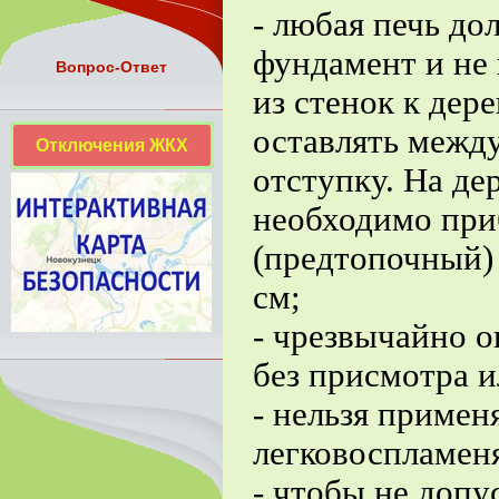
- любая печь до
фундамент и не
Вопрос-Ответ
из стенок к де
оставлять межд
Отключения ЖКХ
отступку. На де
необходимо при
(предтопочный) 
см;
- чрезвычайно о
без присмотра и
- нельзя примен
легковоспламен
- чтобы не допу