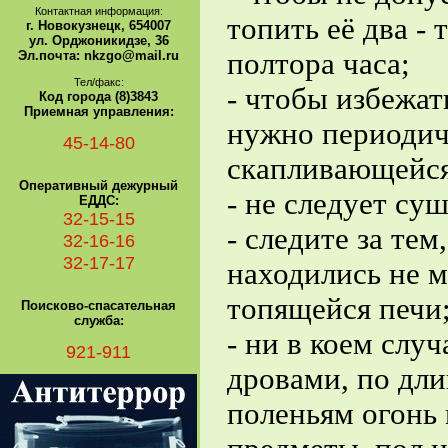
Контактная информация:
топить её два - 
г. Новокузнецк, 654007
ул. Орджоникидзе, 36
полтора часа;
Эл.почта: nkzgo@mail.ru
Тел/факс:
- чтобы избежат
Код города (8)3843
Приемная управления:
нужно периодич
45-14-80
скапливающейся
Оперативный дежурный
- не следует су
ЕДДС:
32-15-15
- следите за тем
32-16-16
32-17-17
находились не м
топящейся печи
Поисково-спасательная
служба:
- ни в коем случ
921-911
дровами, по дл
поленьям огонь