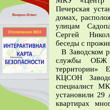
МКУ «Центр 
Печерская уста
Вопрос-Ответ
домах, располо
улицам Садоп
Отключения ЖКХ
Сергей Никол
беседы с прожи
В Заводском ра
службы ОБЖ
территории» 
КЦСОН Заводс
специалист М
установили 29 
квартирах мно