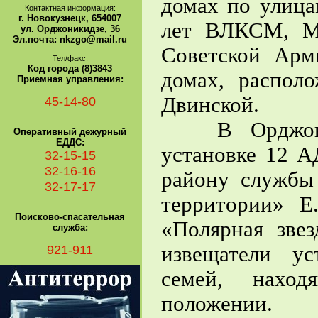
домах по улица
Контактная информация:
г. Новокузнецк, 654007
лет ВЛКСМ, М.
ул. Орджоникидзе, 36
Эл.почта: nkzgo@mail.ru
Советской Арм
Тел/факс:
Код города (8)3843
домах, распол
Приемная управления:
Двинской.
45-14-80
В Орджоники
Оперативный дежурный
ЕДДС:
установке 12 А
32-15-15
32-16-16
району служб
32-17-17
территории» Е
Поисково-спасательная
«Полярная зве
служба:
921-911
извещатели у
семей, наход
положении.