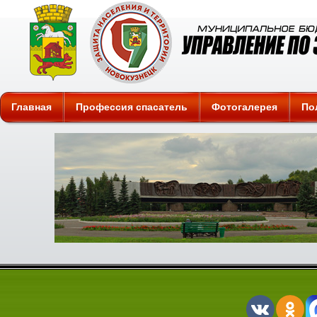
Защита
Главная
Профессия спасатель
Фотогалерея
По