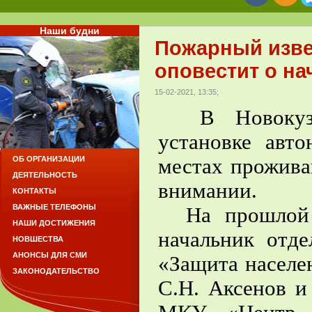
Наши будни
Пожарный изве
оповестит о на
15-02-2021, 13:35;
В Новокузне
установке авт
местах прожива
ОБ ОРГАНИЗАЦИИ
ДЕЯТЕЛЬНОСТЬ
внимании.
КОНТАКТЫ
ВАЖНЫЕ ТЕЛЕФОНЫ
На прошлой н
НАШИ ДОСТИЖЕНИЯ
начальник от
НОВШЕСТВА
АНОНСЫ ДЛЯ СМИ
«Защита населе
ЗАКОНОДАТЕЛЬСТВО
С.Н. Аксенов и