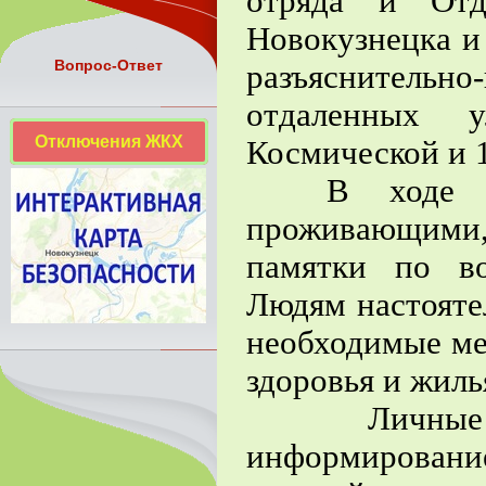
отряда и Отд
Новокузнецка и
Вопрос-Ответ
разъяснитель
отдаленных 
Отключения ЖКХ
Космической и 
В ходе рей
проживающими,
памятки по во
Людям настояте
необходимые ме
здоровья и жиль
Личные б
информировани