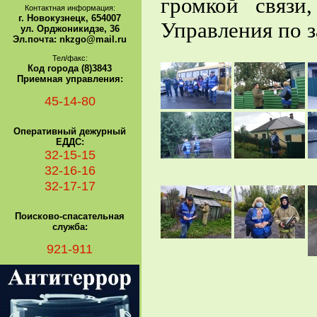
громкой связи
Контактная информация:
г. Новокузнецк, 654007
Управления по з
ул. Орджоникидзе, 36
Эл.почта: nkzgo@mail.ru
Тел/факс:
Код города (8)3843
Приемная управления:
45-14-80
Оперативный дежурный
ЕДДС:
32-15-15
32-16-16
32-17-17
Поисково-спасательная
служба:
921-911