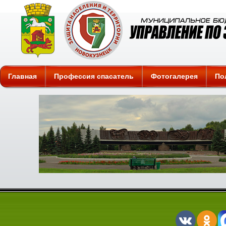
Защита
Главная
Профессия спасатель
Фотогалерея
По