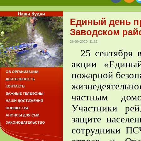
Наши будни
Единый день п
Заводском рай
28-09-2020, 11:31;
25 сентября в
акции «Едины
пожарной безоп
ОБ ОРГАНИЗАЦИИ
ДЕЯТЕЛЬНОСТЬ
жизнедеятельн
КОНТАКТЫ
ВАЖНЫЕ ТЕЛЕФОНЫ
частным домо
НАШИ ДОСТИЖЕНИЯ
Участники рей
НОВШЕСТВА
АНОНСЫ ДЛЯ СМИ
защите населен
ЗАКОНОДАТЕЛЬСТВО
сотрудники ПСЧ