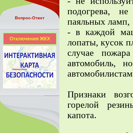
- не используй
подогрева, н
Вопрос-Ответ
паяльных ламп,
- в каждой ма
Отключения ЖКХ
лопаты, кусок п
случае пожара
автомобиль, н
автомобилистам
Признаки возг
горелой рези
капота.