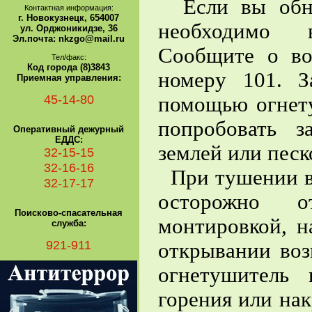
Если вы обна
Контактная информация:
г. Новокузнецк, 654007
необходимо в
ул. Орджоникидзе, 36
Эл.почта: nkzgo@mail.ru
Сообщите о во
Тел/факс:
Код города (8)3843
номеру 101. З
Приемная управления:
45-14-80
помощью огнету
попробовать з
Оперативный дежурный
ЕДДС:
землей или песк
32-15-15
32-16-16
При тушении во
32-17-17
осторожно о
Поисково-спасательная
монтировкой, н
служба:
921-911
открывании воз
огнетушитель 
горения или нак