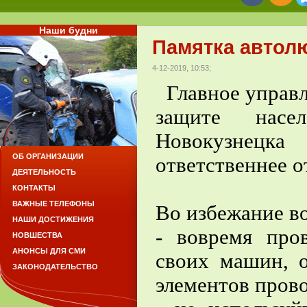
Наши будни
Памятка автол
4-12-2019, 10:53;
Главное управл
защите насе
Новокузнецк
ОБ ОРГАНИЗАЦИИ
ответственнее о
ДЕЯТЕЛЬНОСТЬ
КОНТАКТЫ
ВАЖНЫЕ ТЕЛЕФОНЫ
Во избежание в
НАШИ ДОСТИЖЕНИЯ
- вовремя про
НОВШЕСТВА
АНОНСЫ ДЛЯ СМИ
своих машин, 
ЗАКОНОДАТЕЛЬСТВО
элементов прово