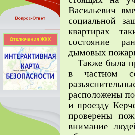
Васильевич вм
социальной за
Вопрос-Ответ
квартирах та
Отключения ЖКХ
состояние ра
дымовых пожарн
Также была пр
в частном се
разъяснительны
расположены по
и проезду Керч
проверены пож
внимание люде