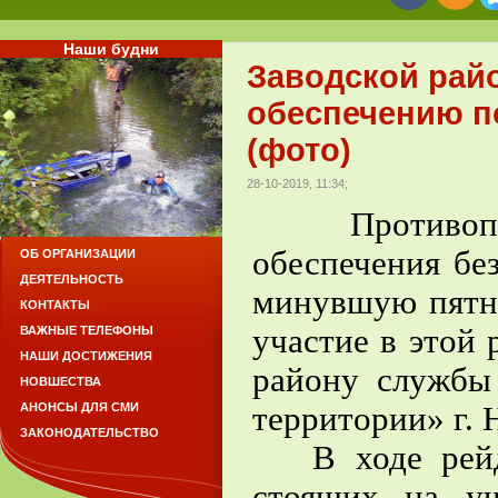
Наши будни
Заводской рай
обеспечению п
(фото)
28-10-2019, 11:34;
Противопожа
обеспечения бе
ОБ ОРГАНИЗАЦИИ
ДЕЯТЕЛЬНОСТЬ
минувшую пятни
КОНТАКТЫ
участие в этой 
ВАЖНЫЕ ТЕЛЕФОНЫ
НАШИ ДОСТИЖЕНИЯ
району служб
НОВШЕСТВА
территории» г. 
АНОНСЫ ДЛЯ СМИ
ЗАКОНОДАТЕЛЬСТВО
В ходе рейда
стоящих на уч