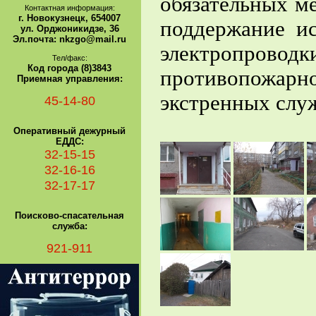
обязательных м
Контактная информация:
г. Новокузнецк, 654007
поддержание и
ул. Орджоникидзе, 36
Эл.почта: nkzgo@mail.ru
электропровод
Тел/факс:
Код города (8)3843
противопожарн
Приемная управления:
экстренных слу
45-14-80
Оперативный дежурный
ЕДДС:
32-15-15
32-16-16
32-17-17
Поисково-спасательная
служба:
921-911