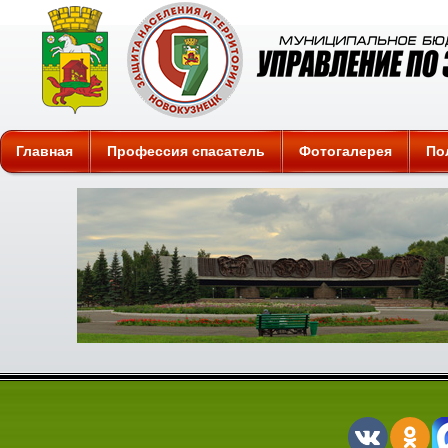
Защита
Главная
Профессия спасатель
Фотогалерея
По