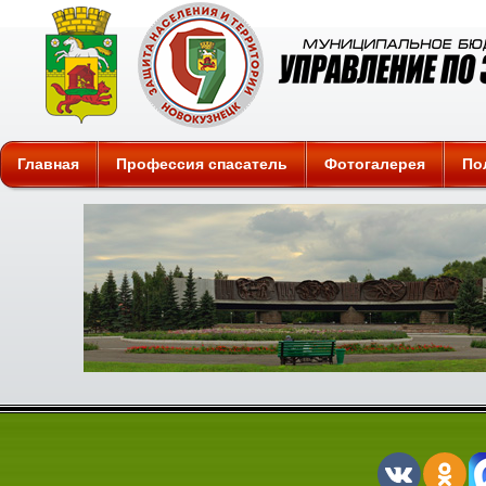
Защита
Главная
Профессия спасатель
Фотогалерея
По