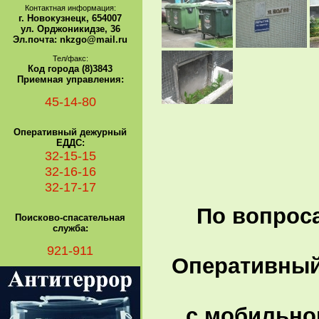
Контактная информация:
г. Новокузнецк, 654007
ул. Орджоникидзе, 36
Эл.почта: nkzgo@mail.ru
Тел/факс:
Код города (8)3843
Приемная управления:
45-14-80
Оперативный дежурный
ЕДДС:
32-15-15
32-16-16
32-17-17
По вопроса
Поисково-спасательная
служба:
921-911
Оперативный 
с мобильно