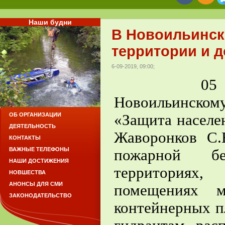
Наши будни
В Новоильинск
территории и д
6-09-2019, 09:00;
05 сентяб
Новоильинск
«Защита населе
ОБ ОРГАНИЗАЦИИ
ДЕЯТЕЛЬНОСТЬ
Жаворонков С.
КОНТАКТЫ
ВАЖНЫЕ ТЕЛЕФОНЫ
пожарной бе
НАШИ ДОСТИЖЕНИЯ
территориях
НОВШЕСТВА
АНОНСЫ ДЛЯ СМИ
помещениях м
ЗАКОНОДАТЕЛЬСТВО
контейнерных п