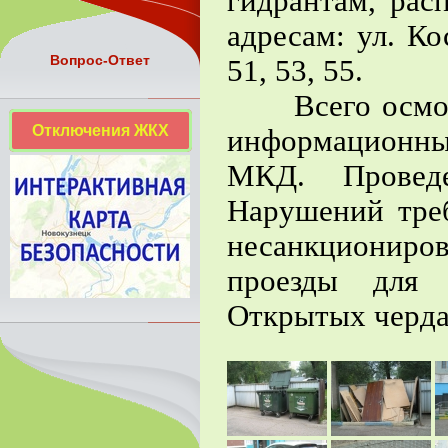
гидрантам, рас
адресам: ул. Ко
Вопрос-Ответ
51, 53, 55.
Всего осмотр
Отключения ЖКХ
информационные
МКД. Проведе
Нарушений тре
несанкциониро
проезды для 
Открытых черда