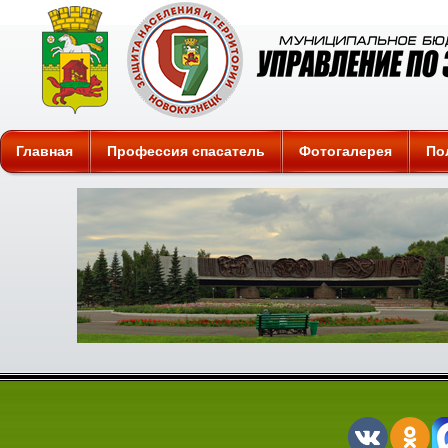
Защита
Главная
Профессия спасатель
Фотогалерея
По