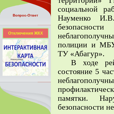
территории» 
социальной р
Вопрос-Ответ
Науменко И.В
безопаснос
Отключения ЖКХ
неблагополуч
полиции и МБ
ТУ «Абагур».
В ходе рей
состояние 5 ча
неблагопол
профилактическ
памятки. Нар
безопасности не