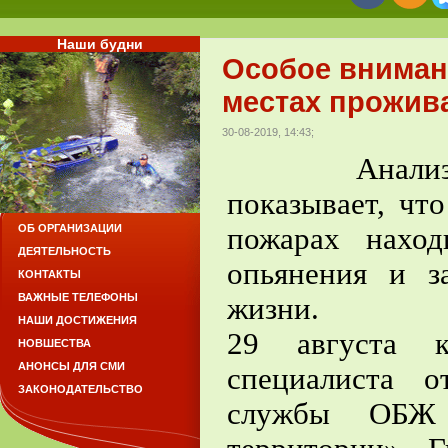
Наши будни
Особое вниман
местах прожив
30-08-2019, 14:43;
Анализ стат
показывает, чт
пожарах наход
ОБ ОРГАНИЗАЦИИ
ДЕЯТЕЛЬНОСТЬ
опьянения и з
КОНТАКТЫ
ВАЖНЫЕ ТЕЛЕФОНЫ
жизни.
НАШИ ДОСТИЖЕНИЯ
29 августа к
НОВШЕСТВА
АНОНСЫ ДЛЯ СМИ
специалиста 
ЗАКОНОДАТЕЛЬСТВО
службы ОБЖ