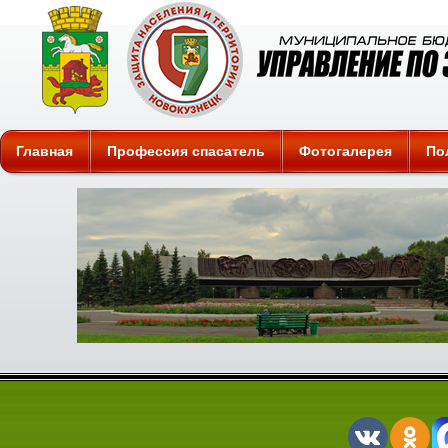
Защита
Главная
Профессия спасатель
Фотогалерея
По