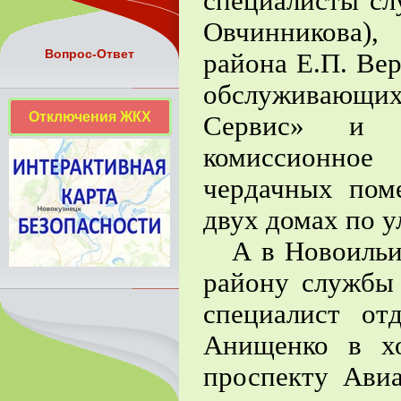
специалисты сл
Овчинникова)
Вопрос-Ответ
района Е.П. Вер
обслуживающи
Отключения ЖКХ
Сервис» и «
комиссионное
чердачных пом
двух домах по у
А в Новоильин
району службы
специалист от
Анищенко в хо
проспекту Ави