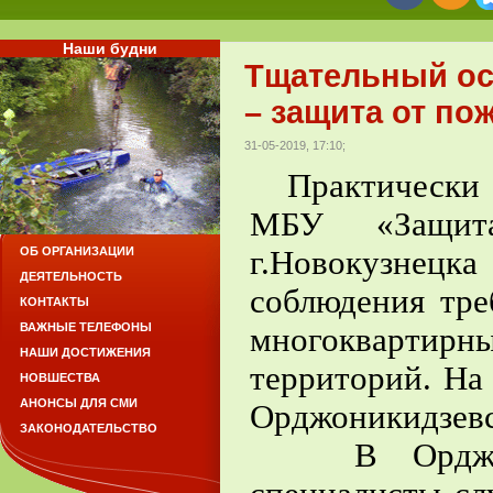
Наши будни
Тщательный ос
– защита от по
31-05-2019, 17:10;
Практически 
МБУ «Защита
г.Новокузне
ОБ ОРГАНИЗАЦИИ
ДЕЯТЕЛЬНОСТЬ
соблюдения тре
КОНТАКТЫ
ВАЖНЫЕ ТЕЛЕФОНЫ
многоквартирн
НАШИ ДОСТИЖЕНИЯ
территорий. На
НОВШЕСТВА
АНОНСЫ ДЛЯ СМИ
Орджоникидзевс
ЗАКОНОДАТЕЛЬСТВО
В Орджоник