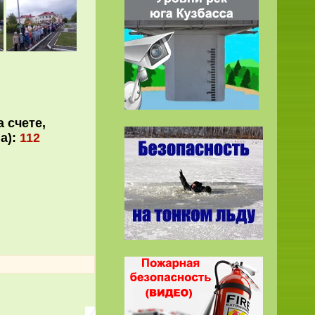
 счете,
а):
112