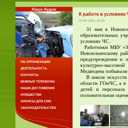
Наши будни
К работе в условиях 
31-05-2019, 16:00;
31 мая в Новоильи
образовательных уч
условиях ЧС.
Работники МБУ «Защ
Новоильинскому ра
предупреждения и л
ОБ ОРГАНИЗАЦИИ
культурно-массово
ДЕЯТЕЛЬНОСТЬ
Медведева побывали 
КОНТАКТЫ
В школе искусств к
ВАЖНЫЕ ТЕЛЕФОНЫ
области ГОиЧС, а в 
детей и персонала
НАШИ ДОСТИЖЕНИЯ
положительная оценк
НОВШЕСТВА
АНОНСЫ ДЛЯ СМИ
ЗАКОНОДАТЕЛЬСТВО