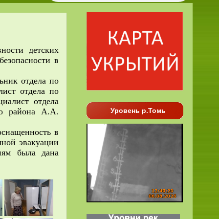
ности детских
безопасности в
ьник отдела по
ист отдела по
циалист отдела
о района А.А.
Уровень р.Томь
оснащенность в
чной эвакуации
иям была дана