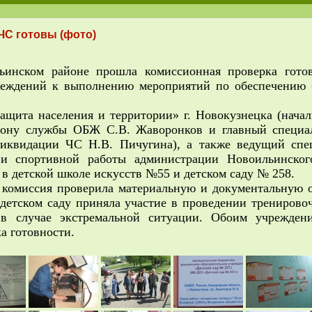
ЧС готовы (фото)
нском районе прошла комиссионная проверка готов
реждений к выполнению мероприятий по обеспечению 
ита населения и территории» г. Новокузнецка (начал
йону службы ОБЖ С.В. Жаворонков и главный специал
иквидации ЧС Н.В. Пичугина), а также ведущий спе
й и спортивной работы администрации Новоильинског
в детской школе искусств №55 и детском саду № 258.
омиссия проверила материальную и документальную 
детском саду приняла участие в проведении тренирово
 в случае экстремальной ситуации. Обоим учрежден
а готовности.