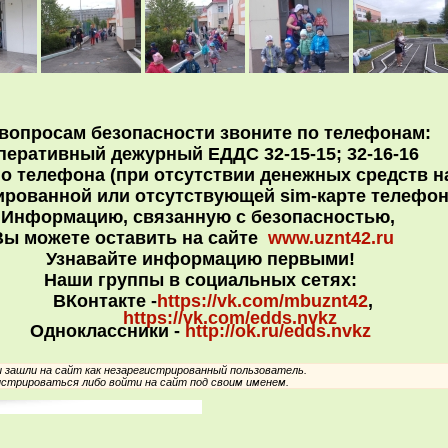
вопросам безопасности звоните по телефонам:
перативный дежурный ЕДДС 32-15-15; 32-16-16
о телефона (при отсутствии денежных средств на
ированной или отсутствующей sim-карте телефон
Информацию, связанную с безопасностью,
Вы можете оставить на сайте
www.uznt42.ru
Узнавайте информацию первыми!
Наши группы в социальных сетях:
онтакте -
https://vk.com/mbuznt42
,
https://vk.com/edds.nvkz
Одноклассники -
http://ok.ru/edds.nvkz
зашли на сайт как незарегистрированный пользователь.
стрироваться либо войти на сайт под своим именем.