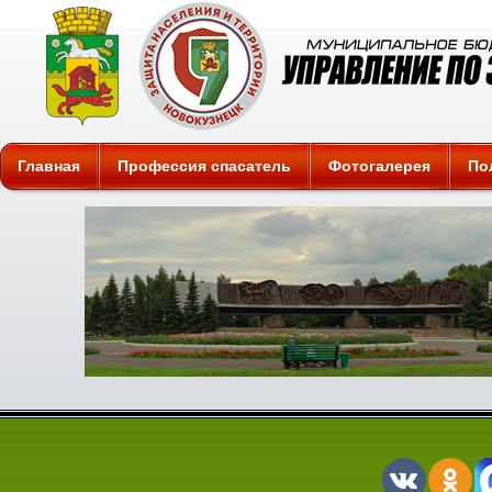
Защита
Главная
Профессия спасатель
Фотогалерея
По