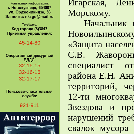
Игарская, Лен
Контактная информация:
г. Новокузнецк, 654007
Морскому.
ул. Орджоникидзе, 36
Эл.почта: nkzgo@mail.ru
Начальник и 
Тел/факс:
Код города (8)3843
Новоильинск
Приемная управления:
«Защита населе
45-14-80
С.В. Жаворон
Оперативный дежурный
ЕДДС:
специалист о
32-15-15
32-16-16
района Е.Н. Ан
32-17-17
территорий, ч
Поисково-спасательная
12-ти многокв
служба:
921-911
Звездова и пр
нарушений тре
свалок мусора