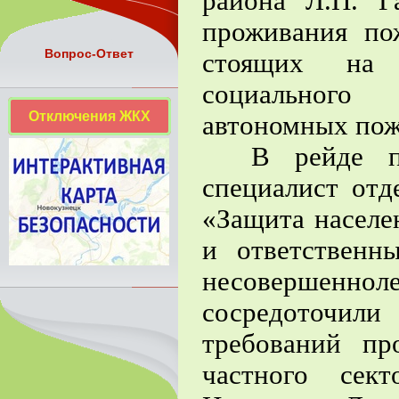
района Л.П. Г
проживания по
Вопрос-Ответ
стоящих на 
социального
Отключения ЖКХ
автономных пож
В рейде по 
специалист от
«Защита населе
и ответственн
несовершен
сосредоточи
требований пр
частного сек