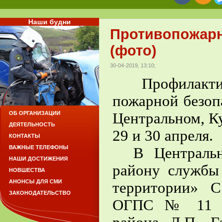
Наши будни
Противопожарн
(фото)
30-04-2019, 13:10;
Профилактич
пожарной безоп
Центральном, К
ОБ ОРГАНИЗАЦИИ
ДЕЯТЕЛЬНОСТЬ
29 и 30 апреля.
КОНТАКТЫ
ВАЖНЫЕ ТЕЛЕФОНЫ
В Центрально
НАШИ ДОСТИЖЕНИЯ
району служб
НОВШЕСТВА
АНОНСЫ ДЛЯ СМИ
территории» С
ЗАКОНОДАТЕЛЬСТВО
ОГПС № 11 и