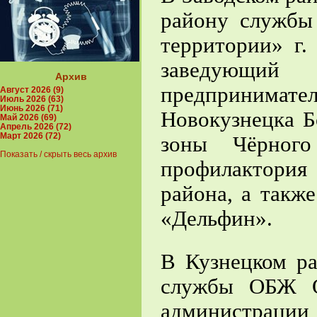
району служб
территории» г.
заведующ
Архив
предпринима
Август 2026 (9)
Июль 2026 (63)
Июнь 2026 (71)
Новокузнецка Б
Май 2026 (69)
Апрель 2026 (72)
Март 2026 (72)
зоны Чёрног
Показать / скрыть весь архив
профилактория
района, а такж
«Дельфин».
В Кузнецком ра
службы ОБЖ Ов
админист