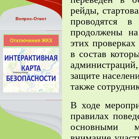
рейды, стартова
проводятся в
Вопрос-Ответ
продолжены на
Отключения ЖКХ
этих проверках
в состав котор
администраций,
защите населени
также сотрудни
В ходе меропр
правилах повед
основными м
внимание участ