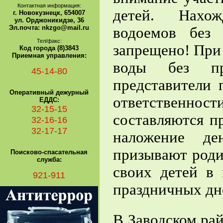
Контактная информация:
детей. Нахож
г. Новокузнецк, 654007
ул. Орджоникидзе, 36
Эл.почта: nkzgo@mail.ru
водоемов без 
Тел/факс:
запрещено!
При
Код города (8)3843
Приемная управления:
воды без при
45-14-80
представители 
Оперативный дежурный
ответственно
ЕДДС:
32-15-15
составляются п
32-16-16
32-17-17
наложение де
призывают роди
Поисково-спасательная
служба:
своих детей в
921-911
праздничных дн
В Заводском ра