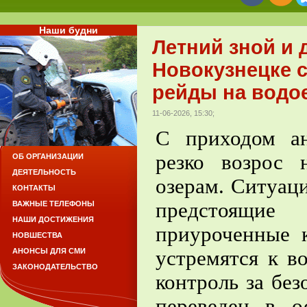
Наши будни
Летний зной и
Новокузнецке с
рейды на водо
11-06-2026, 15:30;
С приходом а
резко возрос
ОБ ОРГАНИЗАЦИИ
ДЕЯТЕЛЬНОСТЬ
озерам. Ситуац
КОНТАКТЫ
предстоящи
ВАЖНЫЕ ТЕЛЕФОНЫ
НАШИ ДОСТИЖЕНИЯ
приуроченные 
НОВШЕСТВА
устремятся к в
АНОНСЫ ДЛЯ СМИ
ЗАКОНОДАТЕЛЬСТВО
контроль за бе
переведен в о