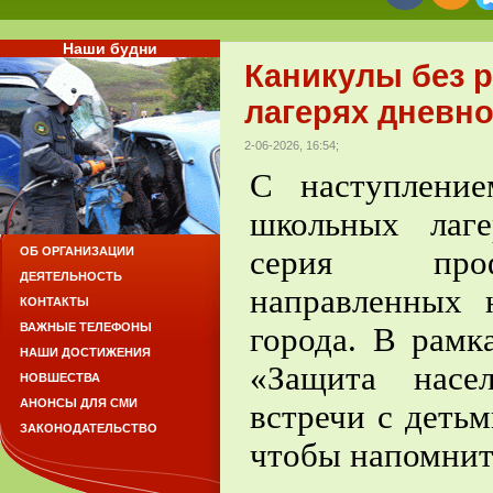
Наши будни
Каникулы без р
лагерях дневн
2-06-2026, 16:54;
С наступлени
школьных лаге
серия профи
ОБ ОРГАНИЗАЦИИ
ДЕЯТЕЛЬНОСТЬ
направленных
КОНТАКТЫ
ВАЖНЫЕ ТЕЛЕФОНЫ
города. В рам
НАШИ ДОСТИЖЕНИЯ
«Защита насе
НОВШЕСТВА
АНОНСЫ ДЛЯ СМИ
встречи с деть
ЗАКОНОДАТЕЛЬСТВО
чтобы напомнит