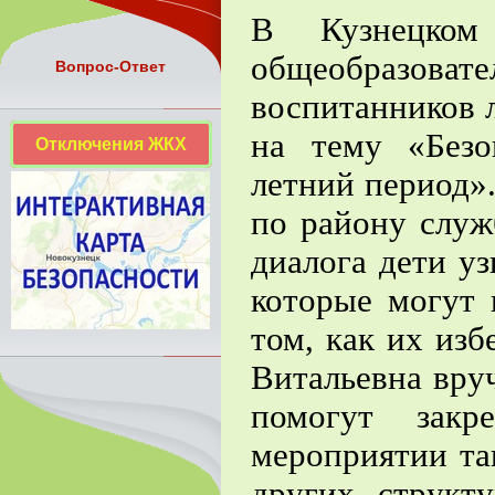
В Кузнецко
общеобразов
Вопрос-Ответ
воспитанников л
на тему «Безо
Отключения ЖКХ
летний период».
по району слу
диалога дети у
которые могут 
том, как их из
Витальевна вру
помогут закр
мероприятии та
других структ