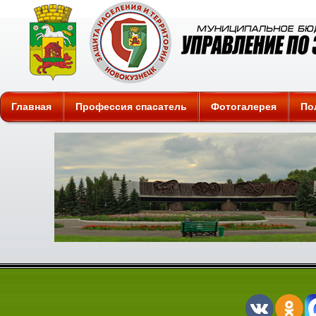
Защита
Главная
Профессия спасатель
Фотогалерея
По