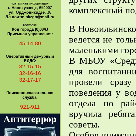
Контактная информация:
комплексный под
г. Новокузнецк, 654007
ул. Орджоникидзе, 36
Эл.почта: nkzgo@mail.ru
Тел/факс:
В Новоильинско
Код города (8)3843
Приемная управления:
ведется не тол
45-14-80
маленькими гор
Оперативный дежурный
В МБОУ «Средн
ЕДДС:
32-15-15
для воспитанн
32-16-16
32-17-17
провели сраз
поведения у во
Поисково-спасательная
служба:
отдела по ра
921-911
вручила ребят
советы.
Особое внимани