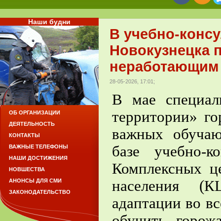
Наши будни
В учебно-конс
Новокузнецка 
неработающим 
28-05-2026, 17:01;
В мае специа
территории» го
ОБ ОРГАНИЗАЦИИ
ДЕЯТЕЛЬНОСТЬ
важных обучаю
КОНТАКТЫ
базе учебно-к
ВАЖНЫЕ ТЕЛЕФОНЫ
НАШИ ДОСТИЖЕНИЯ
Комплексных ц
НОВШЕСТВА
населения (
АНОНСЫ ДЛЯ СМИ
ЗАКОНОДАТЕЛЬСТВО
адаптации во вс
обучить горож