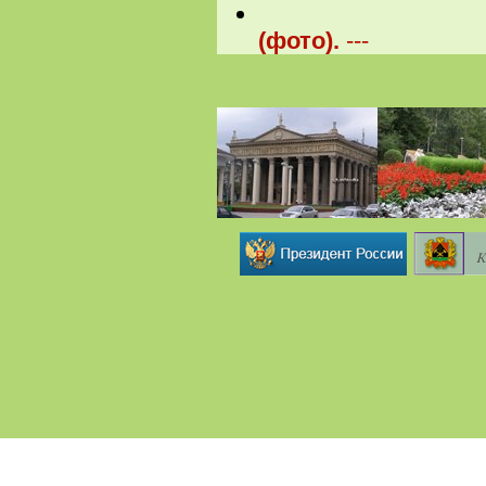
(фото).
---