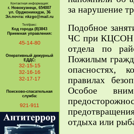
Контактная информация:
за нарушение т
г. Новокузнецк, 654007
ул. Орджоникидзе, 36
Эл.почта: nkzgo@mail.ru
Тел/факс:
Подобное занят
Код города (8)3843
Приемная управления:
ЧС при КЦСОН 
45-14-80
отдела по ра
Оперативный дежурный
Пожилым гражда
ЕДДС:
32-15-15
опасностях, 
32-16-16
правилах безо
32-17-17
Особое вни
Поисково-спасательная
служба:
предосторо
921-911
предотвращени
отдыха или рыб