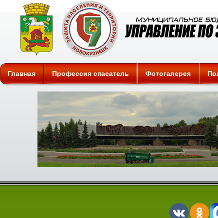
Защита
Главная
Профессия спасатель
Фотогалерея
По