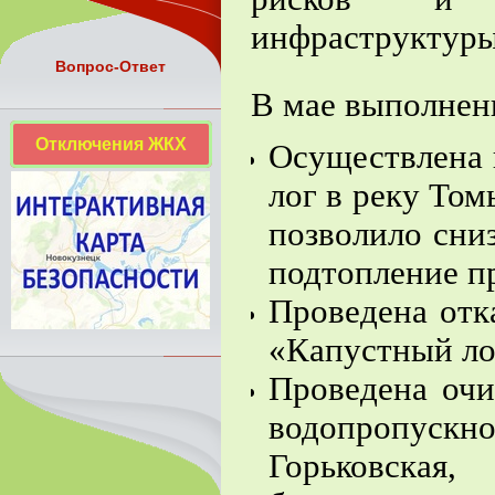
инфраструктуры
Вопрос-Ответ
В мае выполнен
Отключения ЖКХ
Осуществлена 
лог в реку Том
позволило сни
подтопление п
Проведена отк
«Капустный лог
Проведена очи
водопропус
Горьковск