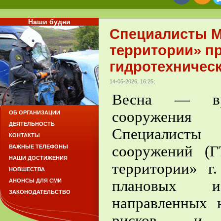
Наши будни
Специалисты М
территории» п
гидротехничес
14-05-2026, 16:25;
Весна — вре
сооружения 
ОБ ОРГАНИЗАЦИИ
ДЕЯТЕЛЬНОСТЬ
Специалисты
КОНТАКТЫ
сооружений (
ВАЖНЫЕ ТЕЛЕФОНЫ
НАШИ ДОСТИЖЕНИЯ
территории» г
НОВШЕСТВА
плановых и
АНОНСЫ ДЛЯ СМИ
ЗАКОНОДАТЕЛЬСТВО
направленных 
рисков и п