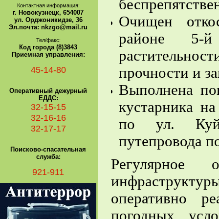
беспрепятстве
Контактная информация:
г. Новокузнецк, 654007
Очищен откос
ул. Орджоникидзе, 36
Эл.почта: nkzgo@mail.ru
районе 5-й
Тел/факс:
Код города (8)3843
растительност
Приемная управления:
45-14-80
прочности и з
Выполнена пог
Оперативный дежурный
ЕДДС:
кустарника на
32-15-15
32-16-16
по ул. Куй
32-17-17
путепровода по
Поисково-спасательная
служба:
Регулярное о
921-911
инфраструкт
оперативно р
погодных усл