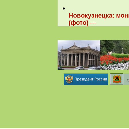
Новокузнецка: мон
(фото)
---