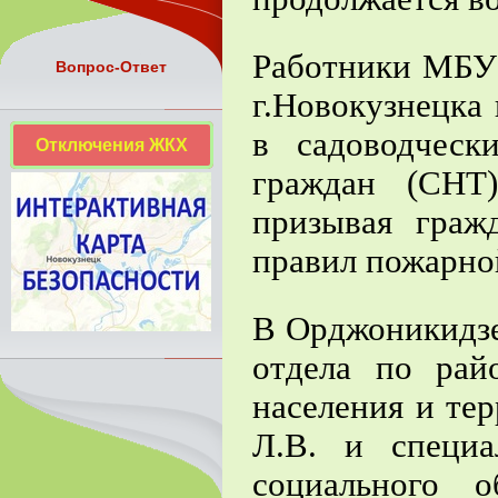
Работники МБУ 
Вопрос-Ответ
г.Новокузнецка
в садоводческ
Отключения ЖКХ
граждан (СНТ
призывая граж
правил пожарно
В Орджоникидзе
отдела по ра
населения и те
Л.В. и специ
социального о