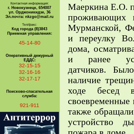
Контактная информация:
Маеркина Е.О. п
г. Новокузнецк, 654007
ул. Орджоникидзе, 36
проживающих 
Эл.почта: nkzgo@mail.ru
Тел/факс:
Мурманской, Фе
Код города (8)3843
Приемная управления:
и переулку Во
45-14-80
дома, осматрив
Оперативный дежурный
и ранее уст
ЕДДС:
32-15-15
датчиков. Был
32-16-16
наличие трещин
32-17-17
ходе бесед в
Поисково-спасательная
служба:
своевременные 
921-911
также обращали
устройство д
пожара в доме.