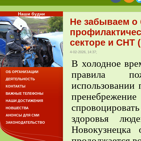
Наши будни
Не забываем о 
профилактичес
секторе и СНТ 
4-02-2026, 14:37;
В холодное вре
правила по
ОБ ОРГАНИЗАЦИИ
ДЕЯТЕЛЬНОСТЬ
использовании 
КОНТАКТЫ
пренебрежен
ВАЖНЫЕ ТЕЛЕФОНЫ
НАШИ ДОСТИЖЕНИЯ
спровоцирова
НОВШЕСТВА
здоровья люд
АНОНСЫ ДЛЯ СМИ
ЗАКОНОДАТЕЛЬСТВО
Новокузнецка 
продолжается во