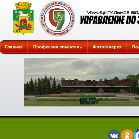
Защита
Главная
Профессия спасатель
Фотогалерея
По