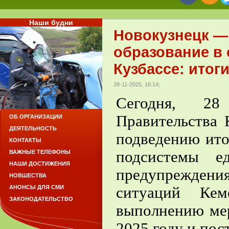
Наши будни
Новокузнецк —
образование в 
Кузбассе: итоги
28-11-2025, 16:14;
Сегодня, 28
Правительства 
ОБ ОРГАНИЗАЦИИ
ДЕЯТЕЛЬНОСТЬ
подведению ито
КОНТАКТЫ
подсистемы е
ВАЖНЫЕ ТЕЛЕФОНЫ
НАШИ ДОСТИЖЕНИЯ
предупрежден
НОВШЕСТВА
ситуаций Кем
АНОНСЫ ДЛЯ СМИ
ЗАКОНОДАТЕЛЬСТВО
выполнению ме
2025 году и пост