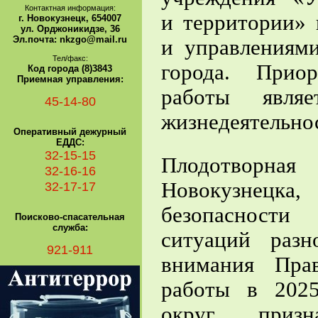
Контактная информация:
и территории» 
г. Новокузнецк, 654007
ул. Орджоникидзе, 36
Эл.почта: nkzgo@mail.ru
и управления
Тел/факс:
города
. Приор
Код города (8)3843
Приемная управления:
работы являе
45-14-80
жизнедеятельно
Оперативный дежурный
ЕДДС:
32-15-15
Плодотворная
32-16-16
Новокузнецка
32-17-17
безопасности
Поисково-спасательная
служба:
ситуаций разн
921-911
внимания Прав
работы в 2025
округ призн