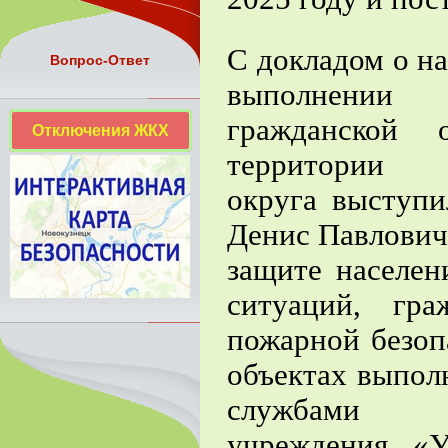
С докладом о н
Вопрос-Ответ
выполнении 
гражданской 
Отключения ЖКХ
территор
округа
выступи
Денис Павлович 
защите населен
ситуаций, гра
пожарной безоп
объектах выпол
службами м
учреждения «У