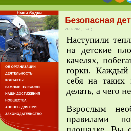
Наши будни
Безопасная де
24-06-2025, 15:41;
Наступили теп
на детские пл
качелях, побег
ОБ ОРГАНИЗАЦИИ
горки. Каждый 
ДЕЯТЕЛЬНОСТЬ
себя на таких
КОНТАКТЫ
ВАЖНЫЕ ТЕЛЕФОНЫ
делать, а чего не
НАШИ ДОСТИЖЕНИЯ
НОВШЕСТВА
Взрослым нео
АНОНСЫ ДЛЯ СМИ
ЗАКОНОДАТЕЛЬСТВО
правилами по
площадке. Вы 