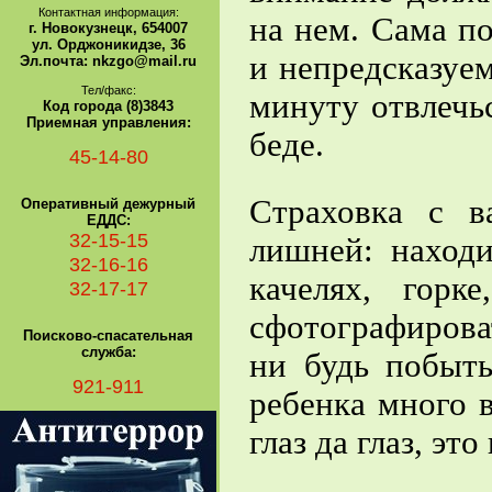
Контактная информация:
на нем. Сама п
г. Новокузнецк, 654007
ул. Орджоникидзе, 36
и непредсказуем
Эл.почта: nkzgo@mail.ru
Тел/факс:
минуту отвлечь
Код города (8)3843
Приемная управления:
беде.
45-14-80
Страховка с в
Оперативный дежурный
ЕДДС:
32-15-15
лишней: наход
32-16-16
качелях, горк
32-17-17
сфотографироват
Поисково-спасательная
служба:
ни будь побыть
921-911
ребенка много 
глаз да глаз, эт