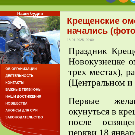
Наши будни
Крещенские ом
начались (фото
18-01-2025, 20:00;
Праздник Крещ
Новокузнецке о
трех местах), р
ОБ ОРГАНИЗАЦИИ
ДЕЯТЕЛЬНОСТЬ
(Центральном и 
КОНТАКТЫ
ВАЖНЫЕ ТЕЛЕФОНЫ
НАШИ ДОСТИЖЕНИЯ
Первые жела
НОВШЕСТВА
окунуться в кре
АНОНСЫ ДЛЯ СМИ
ЗАКОНОДАТЕЛЬСТВО
после освяще
церкви 18 января