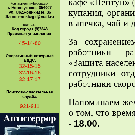
кафе «Нептун» (
Контактная информация:
г. Новокузнецк, 654007
купания, орган
ул. Орджоникидзе, 36
Эл.почта: nkzgo@mail.ru
выпечка, чай и д
Тел/факс:
Код города (8)3843
Приемная управления:
За сохранение
45-14-80
работники р
Оперативный дежурный
«Защита населен
ЕДДС:
32-15-15
сотрудники от
32-16-16
32-17-17
работники скор
Поисково-спасательная
служба:
Напоминаем жел
921-911
о том, что вре
18.00.
-