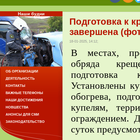
Наши будни
Подготовка к 
завершена (фот
18-01-2025, 14:12;
В местах, пр
обряда креще
подготовка 
ОБ ОРГАНИЗАЦИИ
ДЕЯТЕЛЬНОСТЬ
Установлены ку
КОНТАКТЫ
ВАЖНЫЕ ТЕЛЕФОНЫ
обогрева, подг
НАШИ ДОСТИЖЕНИЯ
купелям, терр
НОВШЕСТВА
АНОНСЫ ДЛЯ СМИ
ограждением. 
ЗАКОНОДАТЕЛЬСТВО
суток предусмо