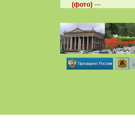
(фото)
---