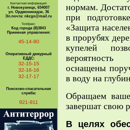
Контактная информация:
нормам. Достат
г. Новокузнецк, 654007
ул. Орджоникидзе, 36
при подготовк
Эл.почта: nkzgo@mail.ru
Тел/факс:
«Защита населе
Код города (8)3843
Приемная управления:
в прорубях дер
45-14-80
купелей позв
Оперативный дежурный
вероятность 
ЕДДС:
32-15-15
оснащены поруч
32-16-16
32-17-17
в воду на глубин
Поисково-спасательная
служба:
Обращаем ваше
921-911
завершат свою р
В целях обес