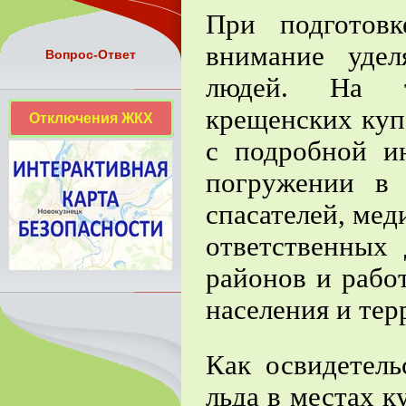
При подготов
внимание удел
Вопрос-Ответ
людей. На т
крещенских куп
Отключения ЖКХ
с подробной и
погружении в 
спасателей, мед
ответственных
районов и раб
населения и тер
Как освидетель
льда в местах 