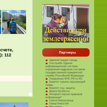
а счете,
Партнеры
а): 112
Администрация города
Госслужба. Единая
информационная система
управления кадровым составом
государственной гражданской
службы Российской Федерации
Управление МЧС РФ по КО
Комитет охраны окружающей
среды
Комитет соц. защиты
Дороги Кузбасса
Интернет-портал правовой
информации"
Газета Новокузнецк
Город Новостей
Ваш город