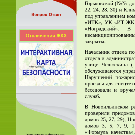
Горьковской (№№ домо
22, 24, 28, 30) и Кли
Вопрос-Ответ
под управлением ко
«ИТК», УК «ИТ ЖКХ
«Ноградский». В
несанкционированны
Отключения ЖКХ
закрыты.
Начальник отдела п
отдела и администра
улице Челюскина 
обслуживаются упр
Нарушений пожарно
проезды для спецтех
беседовали и вруч
служб.
В Новоильинском ра
проверили придомо
домов 25, 27, 29), Н
домов 3, 5, 7, 9,
«Формула качеств
Контактная информация: