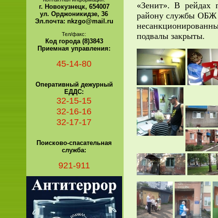
«Зенит». В рейдах 
г. Новокузнецк, 654007
ул. Орджоникидзе, 36
району службы ОБЖ 
Эл.почта: nkzgo@mail.ru
несанкционированны
Тел/факс:
подвалы закрыты.
Код города (8)3843
Приемная управления:
45-14-80
Оперативный дежурный
ЕДДС:
32-15-15
32-16-16
32-17-17
Поисково-спасательная
служба:
921-911