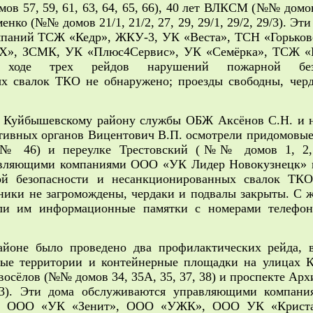
в 57, 59, 61, 63, 64, 65, 66), 40 лет ВЛКСМ (№№ домов 
менко (№№ домов 21/1, 21/2, 27, 29, 29/1, 29/2, 29/3). Эт
мпаний ТСЖ «Кедр», ЖКУ-3, УК «Веста», ТСН «Горьков
», ЗСМК, УК «Плюс4Сервис», УК «Семёрка», ТСЖ «
 ходе трех рейдов нарушений пожарной без
х свалок ТКО не обнаружено; проезды свободны, чер
о Куйбышевскому району службы ОБЖ Аксёнов С.Н. и
тивных органов Вицентович В.П. осмотрели придомовые
(№ 46) и переулке Трестовский (№№ домов 1, 2,
авляющими компаниями ООО «УК Лидер Новокузнецк»
й безопасности и несанкционированных свалок ТКО
ники не загромождены, чердаки и подвалы закрыты. С 
али им информационные памятки с номерами телефон
йоне было проведено два профилактических рейда, 
вые территории и контейнерные площадки на улицах
овосёлов (№№ домов 34, 35А, 35, 37, 38) и проспекте А
 13). Эти дома обслуживаются управляющими компа
а», ООО «УК «Зенит», ООО «УЖК», ООО УК «Крист