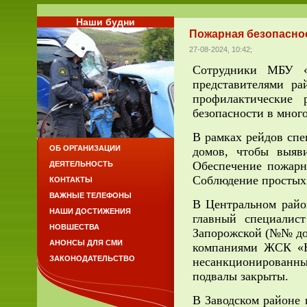
Наши будни
Пожарная безопасно
27-08-2024, 10:42;
Сотрудники МБУ «З
представителями ра
профилактические
безопасности в мног
В рамках рейдов сп
ОБ ОРГАНИЗАЦИИ
домов, чтобы выяв
Обеспечение пожарн
ДЕЯТЕЛЬНОСТЬ
Соблюдение простых 
КОНТАКТЫ
ВАЖНЫЕ ТЕЛЕФОНЫ
В Центральном райо
НАШИ ДОСТИЖЕНИЯ
главный специалис
НОВШЕСТВА
Запорожской (№№ дом
АНОНСЫ ДЛЯ СМИ
компаниями ЖСК «Н
ЗАКОНОДАТЕЛЬСТВО
несанкционированны
подвалы закрыты.
В Заводском районе