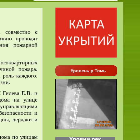
, совместно с
тивно проводят
ния пожарной
ногоквартирных
чиной пожара.
Уровень р.Томь
 роль каждого.
зни.
 Гилева Е.В. и
дома на улице
ся управляющими
езопасности и
дны, чердаки и
дома по улицам