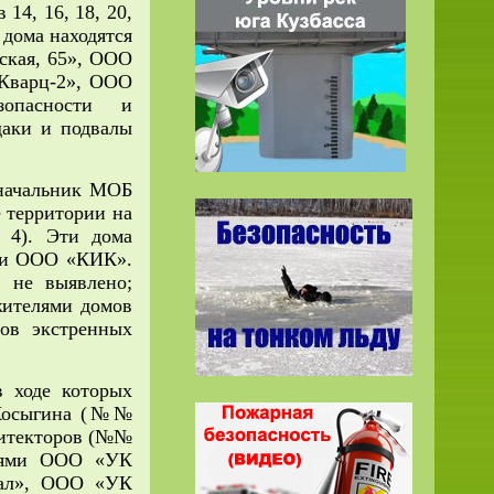
14, 16, 18, 20,
и дома находятся
ская, 65», ООО
Кварц-2», ООО
опасности и
даки и подвалы
 начальник МОБ
 территории на
 4). Эти дома
 и ООО «КИК».
 не выявлено;
жителями домов
ов экстренных
в ходе которых
 Косыгина (№№
рхитекторов (№№
ниями ООО «УК
ал», ООО «УК