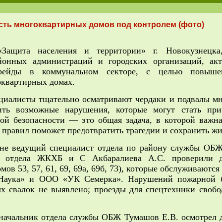
сть многоквартирных домов под контролем (фото)
ащита населения и территории» г. Новокузнецка
йонных администраций и городских организаций, ак
 рейды в коммунальном секторе, с целью повыше
оквартирных домах.
ециалисты тщательно осматривают чердаки и подвалы м
ить возможные нарушения, которые могут стать при
ой безопасности — это общая задача, в которой важна
правил поможет предотвратить трагедии и сохранить жи
не ведущий специалист отдела по району службы ОБЖ
т отдела ЖКХБ и С Акбаралиева А.С. проверили 
ов 53, 57, 61, 69, 69а, 69б, 73), которые обслуживают
аука» и ООО «УК Семерка». Нарушений пожарной б
х свалок не выявлено; проезды для спецтехники свобо
 начальник отдела службы ОБЖ Тумашов Е.В. осмотрел 