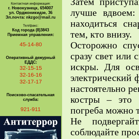
Затем приступа
Контактная информация:
г. Новокузнецк, 654007
лучше вдвоем:
ул. Орджоникидзе, 36
Эл.почта: nkzgo@mail.ru
находиться сн
Тел/факс:
Код города (8)3843
тем, кто внизу.
Приемная управления:
Осторожно спу
45-14-80
сразу свет или 
Оперативный дежурный
ЕДДС:
искры. Для ос
32-15-15
32-16-16
электрический 
32-17-17
настоятельно ре
Поисково-спасательная
костры – это 
служба:
погреба можно 
921-911
Не подвергай
соблюдайте про