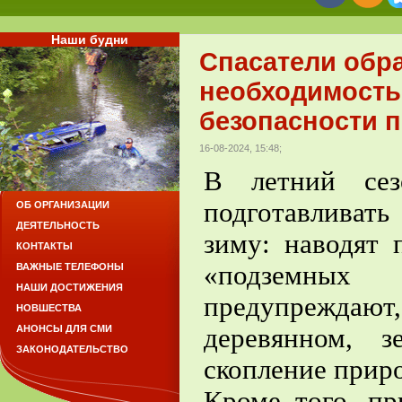
Наши будни
Спасатели обр
необходимость
безопасности 
16-08-2024, 15:48;
В летний сез
подготавливать
ОБ ОРГАНИЗАЦИИ
ДЕЯТЕЛЬНОСТЬ
зиму: наводят
КОНТАКТЫ
«подземны
ВАЖНЫЕ ТЕЛЕФОНЫ
НАШИ ДОСТИЖЕНИЯ
предупреждают,
НОВШЕСТВА
деревянном, 
АНОНСЫ ДЛЯ СМИ
ЗАКОНОДАТЕЛЬСТВО
скопление приро
Кроме того, п