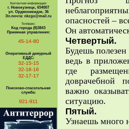
Прогноз шт
Контактная информация:
г. Новокузнецк, 654007
неблагоприятн
ул. Орджоникидзе, 36
Эл.почта: nkzgo@mail.ru
опасностей – вс
Тел/факс:
Код города (8)3843
Он автоматичес
Приемная управления:
Четвертый.
45-14-80
Будешь полезен
Оперативный дежурный
ЕДДС:
ведь в приложе
32-15-15
где размеще
32-16-16
32-17-17
доврачебной 
Поисково-спасательная
важно оказыват
служба:
ситуацию.
921-911
Пятый.
Узнаешь много 