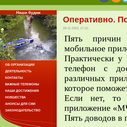
Наши будни
Оперативно. По
28-11-2023, 17:22;
Пять причин 
мобильное прил
Практически у 
ОБ ОРГАНИЗАЦИИ
телефон с до
ДЕЯТЕЛЬНОСТЬ
различных прил
КОНТАКТЫ
ВАЖНЫЕ ТЕЛЕФОНЫ
которое поможе
НАШИ ДОСТИЖЕНИЯ
Если нет, то 
НОВШЕСТВА
АНОНСЫ ДЛЯ СМИ
приложение «М
ЗАКОНОДАТЕЛЬСТВО
Пять доводов в 