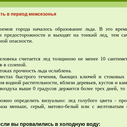
сть в период межсезонья
оемов города началось образование льда. В это вре
и предосторожности и выходят на тонкий лед, тем са
ной опасности.
человека считается лед толщиною не менее 10 сантиме
в в соленой.
итоках прочность льда ослаблена.
местах быстрого течения, бьющих ключей и стоковых 
ия водной растительности, вблизи деревьев, кустов и ка
 воздуха выше 0 градусов держится более трех дней, то
ожно определить визуально: лед голубого цвета - про
раза меньше, серый, матово-белый или с желтоватым 
если вы провалились в холодную воду: