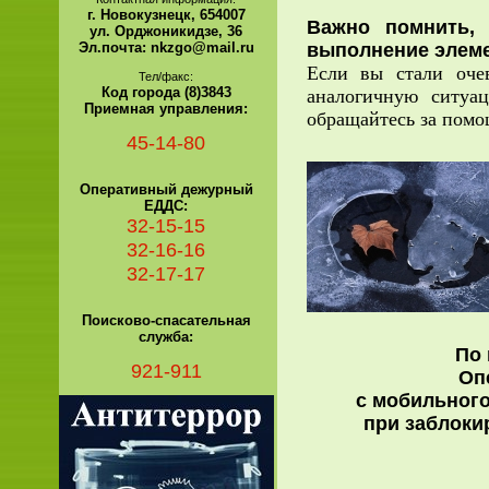
г. Новокузнецк, 654007
Важно помнить, 
ул. Орджоникидзе, 36
Эл.почта: nkzgo@mail.ru
выполнение элеме
Если вы стали оче
Тел/факс:
Код города (8)3843
аналогичную ситуа
Приемная управления:
обращайтесь за помо
45-14-80
Оперативный дежурный
ЕДДС:
32-15-15
32-16-16
32-17-17
Поисково-спасательная
служба:
По 
921-911
Оп
с мобильного
при заблоки