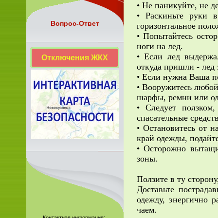
• Не паникуйте, не 
• Раскиньте руки в
Вопрос-Ответ
горизонтальное поло
• Попытайтесь остор
ноги на лед.
• Если лед выдержал
Отключения ЖКХ
откуда пришли - лед 
• Если нужна Ваша 
• Вооружитесь любой
шарфы, ремни или од
• Следует ползком
спасательные средст
• Остановитесь от на
край одежды, подайте
• Осторожно вытащи
зоны.
Ползите в ту сторону
Доставьте пострада
одежду, энергично р
чаем.
Контактная информация: