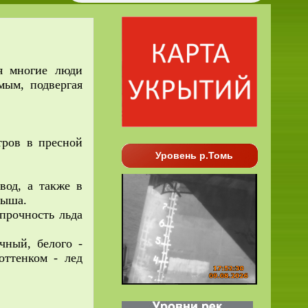
мя многие люди
мым, подвергая
тров в пресной
Уровень р.Томь
вод, а также в
мыша.
 прочность льда
чный, белого -
оттенком - лед