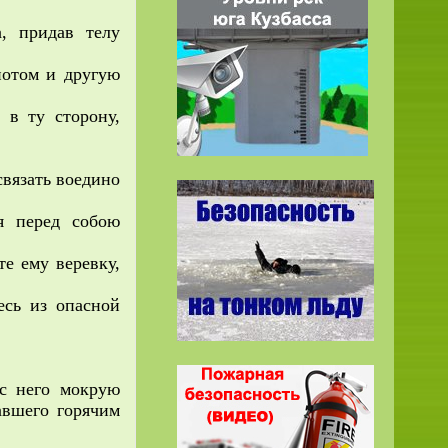
а, придав телу
потом и другую
 в ту сторону,
связать воедино
я перед собою
те ему веревку,
есь из опасной
 с него мокрую
авшего горячим