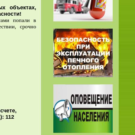
х объектах,
асности!
сами попали в
ствии, срочно
а счете,
а): 112