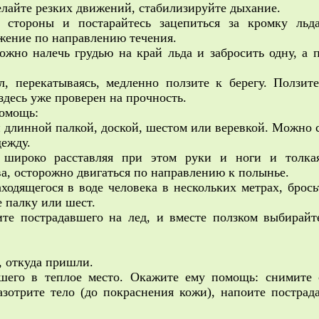
делайте резких движений, стабилизируйте дыхание.
 стороны и постарайтесь зацепиться за кромку льд
жение по направлению течения.
ожно налечь грудью на край льда и забросить одну, а 
, перекатываясь, медленно ползите к берегу. Ползите
здесь уже проверен на прочность.
помощь:
 длинной палкой, доской, шестом или веревкой. Можно 
ежду.
, широко расставляя при этом руки и ноги и толка
ва, осторожно двигаться по направлению к полынье.
ходящегося в воде человека в нескольких метрах, брось
 палку или шест.
те пострадавшего на лед, и вместе ползком выбирайт
, откуда пришли.
вшего в теплое место. Окажите ему помощь: снимите
азотрите тело (до покраснения кожи), напоите пострад