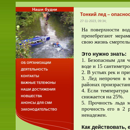
Наши будни
Тонкий лед – опасно
27-11-2023, 09:34;
На поверхности вод
пренебрегают мерам
свою жизнь смертель
Это нужно знать:
1. Безопасным для 
ОБ ОРГАНИЗАЦИИ
воде и 15 сантиметро
ДЕЯТЕЛЬНОСТЬ
2. В устьях рек и пр
КОНТАКТЫ
3. Лед непрочен в 
ВАЖНЫЕ ТЕЛЕФОНЫ
районах произрастан
4. Если температура
НАШИ ДОСТИЖЕНИЯ
снижается на 25%.
НОВШЕСТВА
5. Прочность льда м
АНОНСЫ ДЛЯ СМИ
прочность его в 2 
ЗАКОНОДАТЕЛЬСТВО
ненадежен.
Как действовать, 