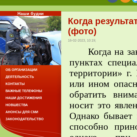
Наши будни
Когда результа
(фото)
16-02-2023, 10:19;
Когда на заня
пунктах специ
территории» г.
ОБ ОРГАНИЗАЦИИ
ДЕЯТЕЛЬНОСТЬ
или ином опасн
КОНТАКТЫ
ВАЖНЫЕ ТЕЛЕФОНЫ
обратить вним
НАШИ ДОСТИЖЕНИЯ
носит это явле
НОВШЕСТВА
АНОНСЫ ДЛЯ СМИ
Однако бывает 
ЗАКОНОДАТЕЛЬСТВО
способно прино