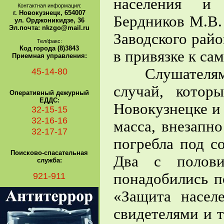
населения и 
Контактная информация:
г. Новокузнецк, 654007
Бердников М.В
ул. Орджоникидзе, 36
Эл.почта: nkzgo@mail.ru
Заводского рай
Тел/факс:
Код города (8)3843
в привязке к са
Приемная управления:
Слушателям М
45-14-80
случай, котор
Оперативный дежурный
ЕДДС:
Новокузнецке и
32-15-15
32-16-16
масса, внезапн
32-17-17
погребла под с
Поисково-спасательная
Два с полови
служба:
921-911
понадобились п
«Защита насел
свидетелями и 