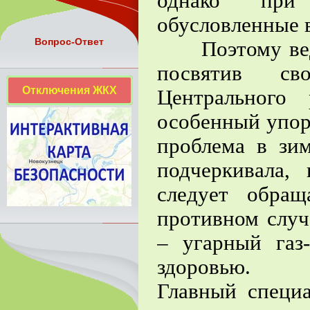
однако при
обусловленные 
Вопрос-Ответ
Поэтому ведущ
посвятив с
Отключения ЖКХ
Центрального 
особенный упор 
проблема в зи
подчеркивала,
следует обра
противном случ
– угарный газ
здоровью.
Главный спец