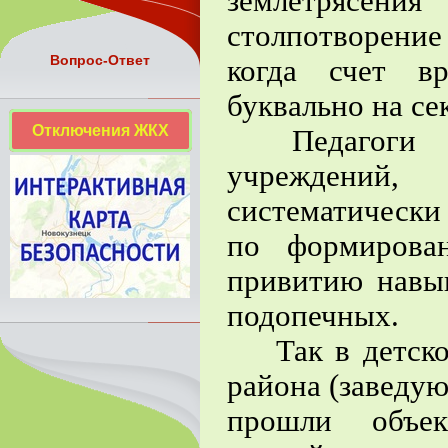
землетрясени
столпотворение
Вопрос-Ответ
когда счет в
буквально на се
Отключения ЖКХ
Педагоги и в
учреждений,
систематически
по формирова
привитию навы
подопечных.
Так в детском
района (заведу
прошли объек