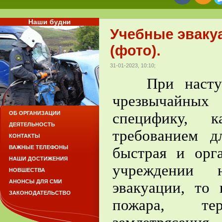
Наши будни
Учебные эвакуа
(фото).
31-01-2023, 10:10;
При наступле
чрезвычайны
специфику, 
ОБ ОРГАНИЗАЦИИ
ДЕЯТЕЛЬНОСТЬ
требованием д
КОНТАКТЫ
ВАЖНЫЕ ТЕЛЕФОНЫ
быстрая и орг
НАШИ ДОСТИЖЕНИЯ
учреждении н
НОВШЕСТВА
АНОНСЫ ДЛЯ СМИ
эвакуации, то
ЗАКОНОДАТЕЛЬСТВО
пожара, тер