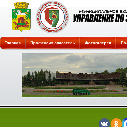
Защита
Главная
Профессия спасатель
Фотогалерея
По