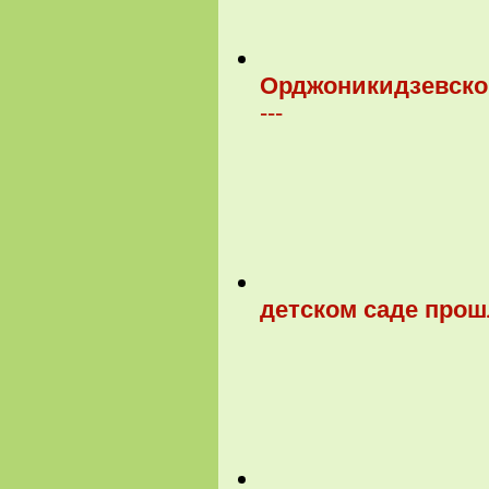
Орджоникидзевског
---
детском саде прош