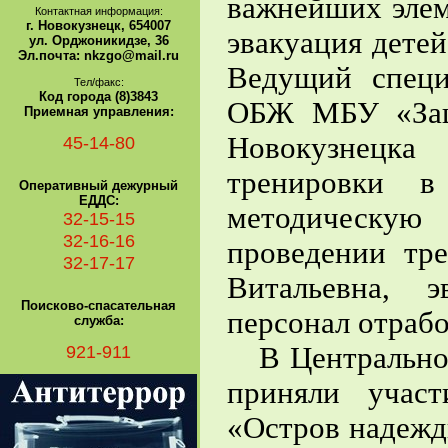
важнейших элем
Контактная информация:
г. Новокузнецк, 654007
эвакуация детей
ул. Орджоникидзе, 36
Эл.почта: nkzgo@mail.ru
Ведущий специ
Тел/факс:
Код города (8)3843
ОБЖ МБУ «Защи
Приемная управления:
Новокузнецка
45-14-80
тренировки в
Оперативный дежурный
ЕДДС:
методическу
32-15-15
32-16-16
проведении тр
32-17-17
Витальевна, 
Поисково-спасательная
персонал отрабо
служба:
921-911
В Центральном
приняли участ
«Остров надежд