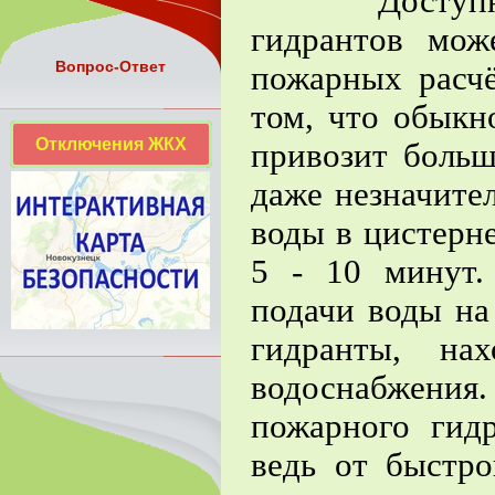
Доступност
гидрантов мож
Вопрос-Ответ
пожарных расч
том, что обыкн
Отключения ЖКХ
привозит больш
даже незначите
воды в цистерне
5 - 10 минут.
подачи воды на
гидранты, на
водоснабжени
пожарного гид
ведь от быстр