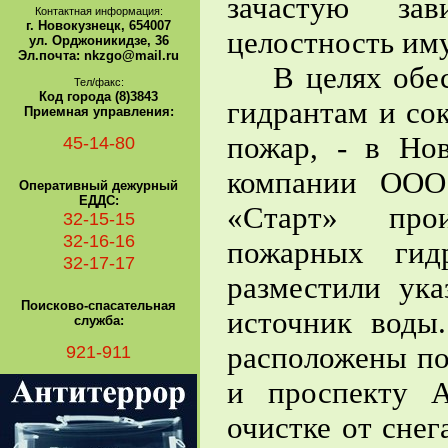
зачастую за
Контактная информация:
г. Новокузнецк, 654007
целостность им
ул. Орджоникидзе, 36
Эл.почта: nkzgo@mail.ru
В целях обесп
Тел/факс:
Код города (8)3843
гидрантам и со
Приемная управления:
пожар, - в Но
45-14-80
компании ООО
Оперативный дежурный
ЕДДС:
«Старт» прои
32-15-15
32-16-16
пожарных гид
32-17-17
разместили ука
Поисково-спасательная
источник воды
служба:
921-911
расположены по
и проспекту 
очистке от сне