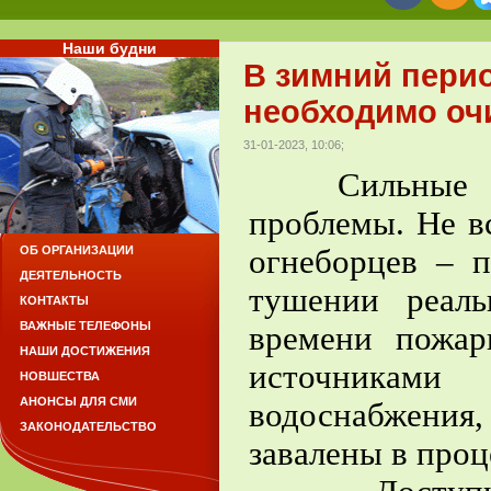
Наши будни
В зимний пери
необходимо очи
31-01-2023, 10:06;
Сильные снег
проблемы. Не в
огнеборцев – п
ОБ ОРГАНИЗАЦИИ
ДЕЯТЕЛЬНОСТЬ
тушении реал
КОНТАКТЫ
ВАЖНЫЕ ТЕЛЕФОНЫ
времени пожар
НАШИ ДОСТИЖЕНИЯ
источниками 
НОВШЕСТВА
АНОНСЫ ДЛЯ СМИ
водоснабжения
ЗАКОНОДАТЕЛЬСТВО
завалены в проц